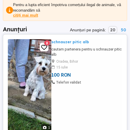
Pentru a lupta eficient împotriva comerțului ilegal de animale, vă
recomandăm să
citiți mai mult
Anunțuri
20
50
Anunțuri pe pagină:
schnauzer pitic alb
8
cautam partenera pentru u schnauzer pitic
alb
Oradea, Bihor
15 iulie
100 RON
Telefon validat
1