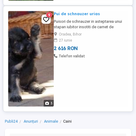
Pui de schnauzer urias
9
Puisori de schnauzer in asteptarea unui
stapan iubitor insotiti de carnet de
sanatate vaccin si deparazitare.Asigur
Oradea, Bihor
transport,pret de la 500 euro!!
27 iunie
2 616 RON
Telefon validat
3
Publi24
Anunțuri
Animale
Caini