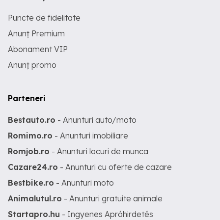
Puncte de fidelitate
Anunț Premium
Abonament VIP
Anunț promo
Parteneri
Bestauto.ro
- Anunturi auto/moto
Romimo.ro
- Anunturi imobiliare
Romjob.ro
- Anunturi locuri de munca
Cazare24.ro
- Anunturi cu oferte de cazare
Bestbike.ro
- Anunturi moto
Animalutul.ro
- Anunturi gratuite animale
Startapro.hu
- Ingyenes Apróhirdetés