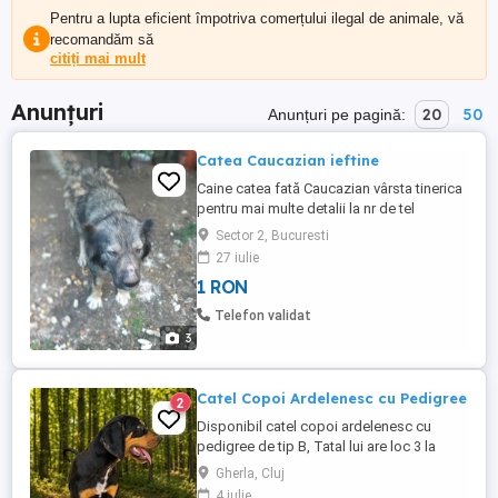
Pentru a lupta eficient împotriva comerțului ilegal de animale, vă
recomandăm să
citiți mai mult
Anunțuri
20
50
Anunțuri pe pagină:
Catea Caucazian ieftine
Caine catea fată Caucazian vârsta tinerica
pentru mai multe detalii la nr de tel
Sector 2, Bucuresti
27 iulie
1 RON
Telefon validat
3
Catel Copoi Ardelenesc cu Pedigree
2
Disponibil catel copoi ardelenesc cu
pedigree de tip B, Tatal lui are loc 3 la
cuncurs international de munca la țarc in
Gherla, Cluj
Ungaria la Morahalom.
4 iulie