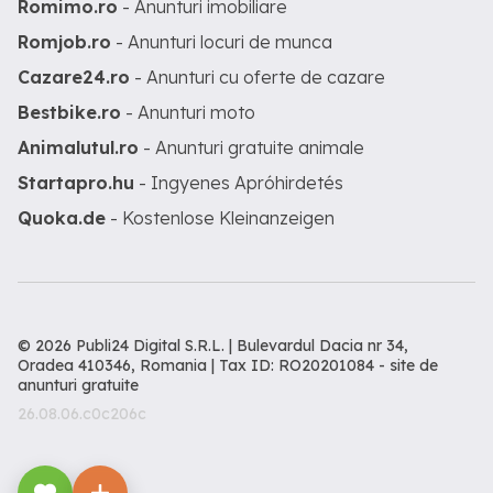
Romimo.ro
- Anunturi imobiliare
Romjob.ro
- Anunturi locuri de munca
Cazare24.ro
- Anunturi cu oferte de cazare
Bestbike.ro
- Anunturi moto
Animalutul.ro
- Anunturi gratuite animale
Startapro.hu
- Ingyenes Apróhirdetés
Quoka.de
- Kostenlose Kleinanzeigen
© 2026 Publi24 Digital S.R.L. | Bulevardul Dacia nr 34,
Oradea 410346, Romania | Tax ID: RO20201084 -
site de
anunturi gratuite
26.08.06.c0c206c