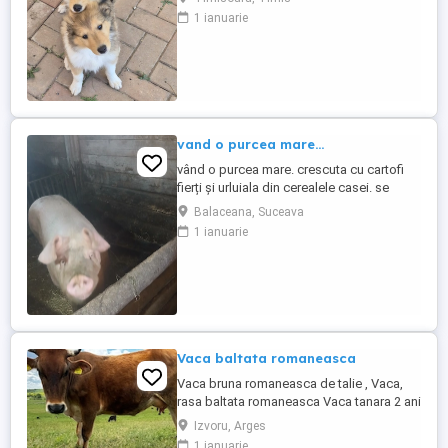
1 ianuarie
vand o purcea mare...
vând o purcea mare. crescuta cu cartofi
fierți și urluiala din cerealele casei. se
poate vedea in loc Bălăceana.
Balaceana, Suceava
1 ianuarie
Vaca baltata romaneasca
Vaca bruna romaneasca de talie , Vaca,
rasa baltata romaneasca Vaca tanara 2 ani
jumatate prima fatare Blanda , sta la
Izvoru, Arges
mulsoare Varsta 2 ani jumatate , Este
1 ianuarie