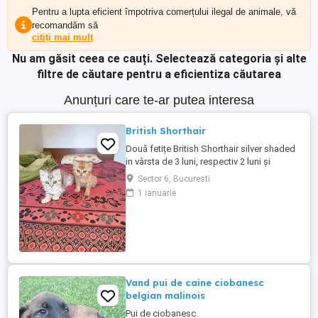
Pentru a lupta eficient împotriva comerțului ilegal de animale, vă
recomandăm să
citiți mai mult
Nu am găsit ceea ce cauți.
Selectează categoria și alte
filtre de căutare pentru a eficientiza căutarea
Anunțuri care te-ar putea interesa
British Shorthair
Două fetițe British Shorthair silver shaded
in vârsta de 3 luni, respectiv 2 luni și
jumătate.
Sector 6, Bucuresti
1 ianuarie
Vand pui de caine ciobanesc
belgian malinois
Pui de ciobanesc