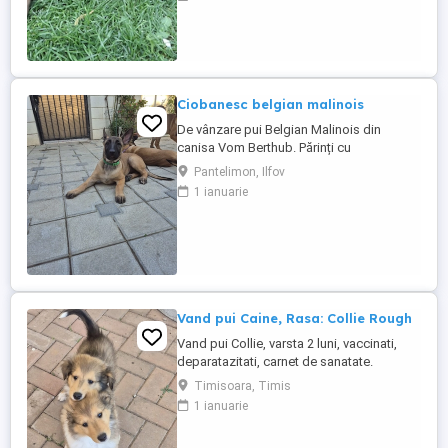
Ciobanesc belgian malinois
De vânzare pui Belgian Malinois din
canisa Vom Berthub. Părinți cu
oerformante: -Tatăl din linii NVBK,
Pantelimon, Ilfov
descendent din canisa Christoph Joris,
1 ianuarie
Belgia -Mama : campioană junior
România, Campioana Romania, BH, IGP 1,
HD-ED Puii provin din linii de campioni
mondiali NVBK:EDEN Aka Torky, Eriem van
het beenhouwerke, ...
Vand pui Caine, Rasa: Collie Rough
Vand pui Collie, varsta 2 luni, vaccinati,
deparatazitati, carnet de sanatate.
Timisoara, Timis
1 ianuarie