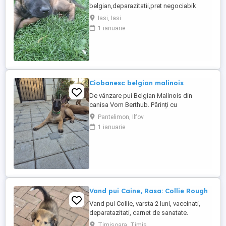
belgian,deparazitatii,pret negociabik
Iasi, Iasi
1 ianuarie
Ciobanesc belgian malinois
De vânzare pui Belgian Malinois din
canisa Vom Berthub. Părinți cu
oerformante: -Tatăl din linii NVBK,
Pantelimon, Ilfov
descendent din canisa Christoph Joris,
1 ianuarie
Belgia -Mama : campioană junior
România, Campioana Romania, BH, IGP 1,
HD-ED Puii provin din linii de campioni
mondiali NVBK:EDEN Aka Torky, Eriem van
het beenhouwerke, ...
Vand pui Caine, Rasa: Collie Rough
Vand pui Collie, varsta 2 luni, vaccinati,
deparatazitati, carnet de sanatate.
Timisoara, Timis