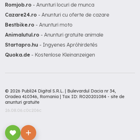
Romjob.ro
- Anunturi locuri de munca
Cazare24.ro
- Anunturi cu oferte de cazare
Bestbike.ro
- Anunturi moto
Animalutul.ro
- Anunturi gratuite animale
Startapro.hu
- Ingyenes Apróhirdetés
Quoka.de
- Kostenlose Kleinanzeigen
© 2026 Publi24 Digital S.R.L. | Bulevardul Dacia nr 34,
Oradea 410346, Romania | Tax ID: RO20201084 -
site de
anunturi gratuite
26.08.06.c0c206c