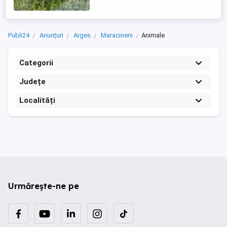
seara Pentru ...
Publi24
Anunțuri
Arges
Maracineni
Animale
Categorii
Județe
Localități
Urmărește-ne pe