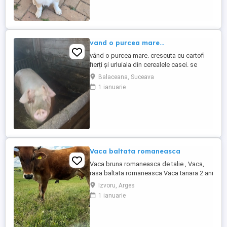
vand o purcea mare...
vând o purcea mare. crescuta cu cartofi
fierți și urluiala din cerealele casei. se
poate vedea in loc Bălăceana.
Balaceana, Suceava
1 ianuarie
Vaca baltata romaneasca
Vaca bruna romaneasca de talie , Vaca,
rasa baltata romaneasca Vaca tanara 2 ani
jumatate prima fatare Blanda , sta la
Izvoru, Arges
mulsoare Varsta 2 ani jumatate , Este
1 ianuarie
montata artificial de curand(3 luni jumate )
Buna de lapte , Blanda, sta la mulsoare, 8-
10litrii la mulsoare, se mulge dimineata si