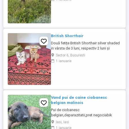
montata artificial de curand(3 luni jumate )
Buna de lapte , Blanda, sta la mulsoare, 8-
10litrii la mulsoare, se mulge dimineata si
seara Pentru ...
British Shorthair
Două fetițe British Shorthair silver shaded
in vârsta de 3 luni, respectiv 2 luni și
jumătate.
Sector 6, Bucuresti
1 ianuarie
Vand pui de caine ciobanesc
belgian malinois
Pui de ciobanesc
belgian,deparazitatii,pret negociabik
Iasi, Iasi
1 ianuarie