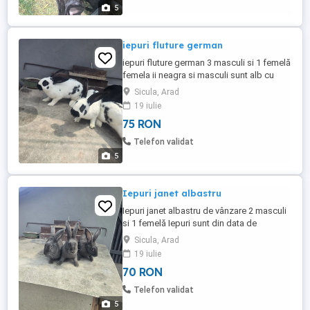
5
iepuri fluture german
iepuri fluture german 3 masculi si 1 femelă
femela ii neagra si masculi sunt alb cu
negru iepuri sunt din data de 14.01.2026
Sicula, Arad
Preț 75 de lei negociabil Pentru mai multe
19 iulie
detalii sunați la NR de TEL
75 RON
Telefon validat
5
Iepuri janet albastru
Iepuri janet albastru de vânzare 2 masculi
si 1 femelă Iepuri sunt din data de
08.02.2026 Preț 70 de lei negociabil Pentru
Sicula, Arad
mai multe detalii sunați la NR de TEL
19 iulie
70 RON
Telefon validat
5