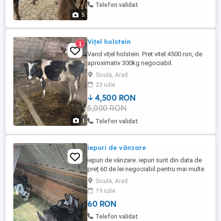
Telefon validat
5
Vițel holstein
1
Vand vițel holstein. Pret vitel:4500 ron, de
aproximativ 300kg negociabil.
Sicula, Arad
23 iulie
4,500 RON
5,000 RON
1
Telefon validat
iepuri de vânzare
iepuri de vânzare. iepuri sunt din data de
preț 60 de lei negociabil pentru mai multe
detalii sunați la NR de TEL
Sicula, Arad
19 iulie
60 RON
Telefon validat