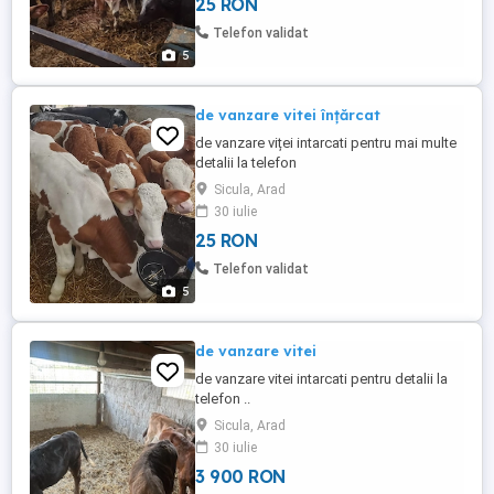
25 RON
Telefon validat
5
de vanzare vitei înțărcat
de vanzare viței intarcati pentru mai multe
detalii la telefon
Sicula, Arad
30 iulie
25 RON
Telefon validat
5
de vanzare vitei
de vanzare vitei intarcati pentru detalii la
telefon ..
Sicula, Arad
30 iulie
3 900 RON