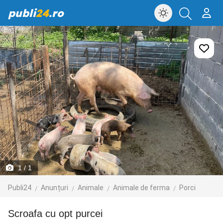
publi
24
.ro
1
/ 1
Publi24
Anunțuri
Animale
Animale de ferma
Porci
scroafa cu opt purcei