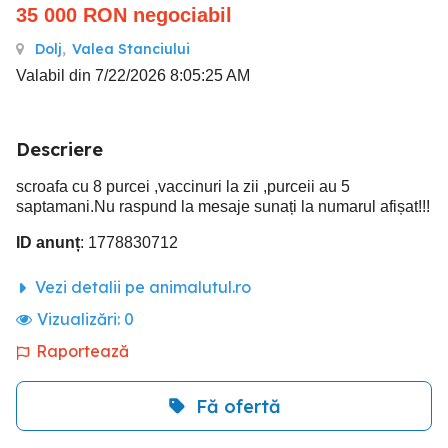
35 000
RON
negociabil
Dolj
,
Valea Stanciului
Valabil din 7/22/2026 8:05:25 AM
Descriere
scroafa cu 8 purcei ,vaccinuri la zii ,purceii au 5
saptamani.Nu raspund la mesaje sunați la numarul afișat!!!
ID anunț
: 1778830712
Vezi detalii pe animalutul.ro
Vizualizări:
0
Raportează
Fă ofertă