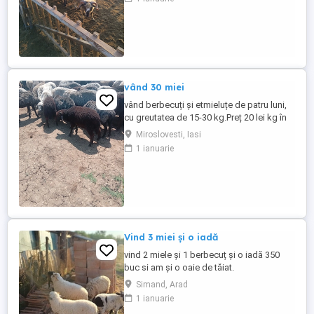
vând 30 miei
vând berbecuți și etmieluțe de patru luni,
cu greutatea de 15-30 kg.Preț 20 lei kg în
viu.
Miroslovesti, Iasi
1 ianuarie
Vind 3 miei și o iadă
vind 2 miele și 1 berbecuț și o iadă 350
buc si am și o oaie de tăiat.
Simand, Arad
1 ianuarie