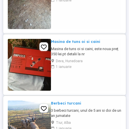
1 ianuarie
Masina de tuns oi si caini
Masina de tuns oi si caini, este noua preț
350 lei.pt detalii la nr
Deva, Hunedoara
1 ianuarie
Berbeci turcani
3 berbeci turcani, unul de 5 ani si doi de un
an jumatate
Tiur, Alba
1 ianuarie