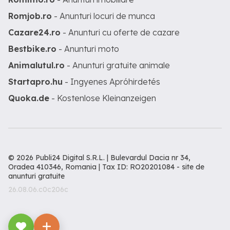
Romjob.ro
- Anunturi locuri de munca
Cazare24.ro
- Anunturi cu oferte de cazare
Bestbike.ro
- Anunturi moto
Animalutul.ro
- Anunturi gratuite animale
Startapro.hu
- Ingyenes Apróhirdetés
Quoka.de
- Kostenlose Kleinanzeigen
© 2026 Publi24 Digital S.R.L. | Bulevardul Dacia nr 34,
Oradea 410346, Romania | Tax ID: RO20201084 -
site de
anunturi gratuite
26.08.06.c0c206c