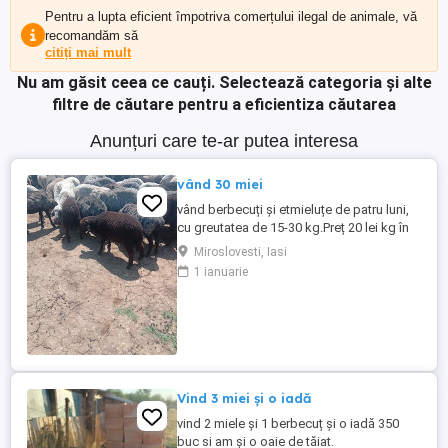
Pentru a lupta eficient împotriva comerțului ilegal de animale, vă
recomandăm să
citiți mai mult
Nu am găsit ceea ce cauți.
Selectează categoria și alte
filtre de căutare pentru a eficientiza căutarea
Anunțuri care te-ar putea interesa
vând 30 miei
vând berbecuți și etmieluțe de patru luni,
cu greutatea de 15-30 kg.Preț 20 lei kg în
viu.
Miroslovesti, Iasi
1 ianuarie
Vind 3 miei și o iadă
vind 2 miele și 1 berbecuț și o iadă 350
buc si am și o oaie de tăiat.