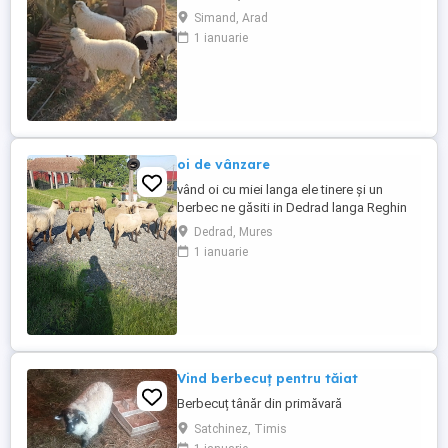
Simand, Arad
1 ianuarie
oi de vânzare
vând oi cu miei langa ele tinere și un
berbec ne găsiti in Dedrad langa Reghin
ofer transport pe judetul Mureș mai multe
Dedrad, Mures
detalii la telefon
1 ianuarie
Vind berbecuț pentru tăiat
Berbecuț tânăr din primăvară
Satchinez, Timis