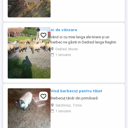
oi de vânzare
vând oi cu miei langa ele tinere și un
berbec ne găsiti in Dedrad langa Reghin
ofer transport pe judetul Mureș mai multe
Dedrad, Mures
detalii la telefon
1 ianuarie
Vind berbecuț pentru tăiat
Berbecuț tânăr din primăvară
Satchinez, Timis
1 ianuarie