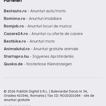
Parteneri
Bestauto.ro
- Anunturi auto/moto
Romimo.ro
- Anunturi imobiliare
Romjob.ro
- Anunturi locuri de munca
Cazare24.ro
- Anunturi cu oferte de cazare
Bestbike.ro
- Anunturi moto
Animalutul.ro
- Anunturi gratuite animale
Startapro.hu
- Ingyenes Apróhirdetés
Quoka.de
- Kostenlose Kleinanzeigen
© 2026 Publi24 Digital S.R.L. | Bulevardul Dacia nr 34,
Oradea 410346, Romania | Tax ID: RO20201084 -
site de
anunturi gratuite