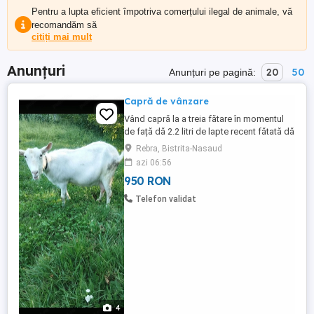
Pentru a lupta eficient împotriva comerțului ilegal de animale, vă
recomandăm să
citiți mai mult
Anunțuri
20
50
Anunțuri pe pagină:
Capră de vânzare
Vând capră la a treia fătare în momentul
de față dă 2.2 litri de lapte recent fătată dă
3 litri capră se află în comuna Rebra
Rebra, Bistrita-Nasaud
jud.Bistrita Năsăud.
azi 06:56
950 RON
Telefon validat
4