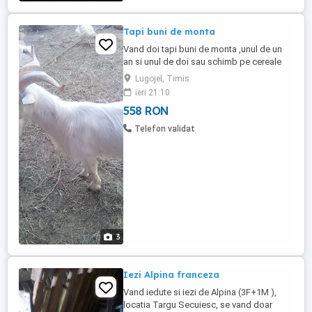
Tapi buni de monta
Vand doi tapi buni de monta ,unul de un
an si unul de doi sau schimb pe cereale
sau baloti ,la 550 bucata
Lugojel, Timis
ieri 21:10
558 RON
Telefon validat
3
Iezi Alpina franceza
Vand iedute si iezi de Alpina (3F+1M ),
locatia Targu Secuiesc, se vand doar