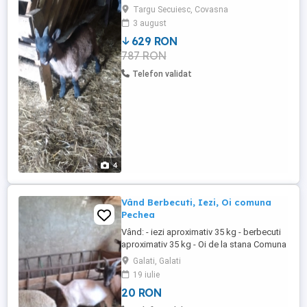
impreuna, NU AU certificat
Targu Secuiesc, Covasna
3 august
629 RON
787 RON
Telefon validat
4
Vând Berbecuti, Iezi, Oi comuna
Pechea
Vând: - iezi aproximativ 35 kg - berbecuti
aproximativ 35 kg - Oi de la stana Comuna
Pechea
Galati, Galati
19 iulie
20 RON