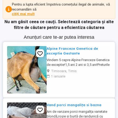
Pentru a lupta eficient împotriva comerțului ilegal de animale, vă
recomandăm să
citiți mai mult
Nu am găsit ceea ce cauți.
Selectează categoria și alte
filtre de căutare pentru a eficientiza căutarea
Anunțuri care te-ar putea interesa
Alpine Franceze Genetica de
exceptie Gestante
Vindem 5 capre Alpine Franceze Genetica
de exceptie!1,5 ani 2 ani si 3,5 ani!Preturile
fifera in functie de exemplar!1800-2000
Timisoara, Timis
1 ianuarie
Vand porci mangalița si bazna
Am de vanzare porci mangalița varietate
blondă,roșie si burtă de randunică cu