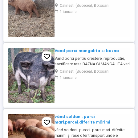
prețul incepand de la 330 lei buc. Porci
Calinesti (Bucecea), Botosani
bazna 350 lei buc. Parinții la purcei sunt cu
1 ianuarie
acte de origine. Locatia Oras Bucecea Jud
Botosani TELEFON zero sapte patru unu
sapte opt sase cinci trei trei trei TIK TOK
Mangalita ...
Vand porci mangalita si bazna
Vand porci pentru crestere ,reproductie,
sacrificare rasa BAZNA SI MANGALITA varietat
blonda,rosie si burta de randunica Pentru mai
Calinesti (Bucecea), Botosani
multe detalii ma gasiti la telefon
1 ianuarie
zero,sapte,patru,unu,sapte,opt,sase,cinci,trei,tr
sau pe tik tok MANGALITA DE LA BOTOSANI.
vând soldani. porci
mari.purcei.diferite mărimi
vând soldani. purcei..porci mari .diferite
mărimi și rase ofer transport unde e