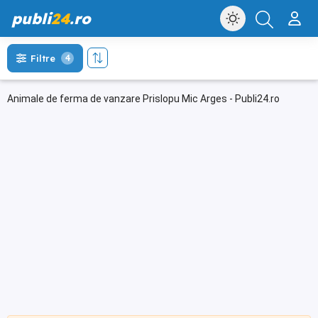
publi
24
.ro
Filtre
4
Animale de ferma de vanzare Prislopu Mic Arges - Publi24.ro