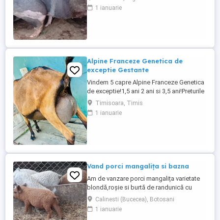
1 ianuarie
Alpine Franceze Genetica de
exceptie Gestante
Vindem 5 capre Alpine Franceze Genetica
de exceptie!1,5 ani 2 ani si 3,5 ani!Preturile
fifera in functie de exemplar!1800-2000
Timisoara, Timis
1 ianuarie
Vand porci mangalița si bazna
Am de vanzare porci mangalița varietate
blondă,roșie si burtă de randunică cu
prețul incepand de la 330 lei buc. Porci
Calinesti (Bucecea), Botosani
bazna 350 lei buc. Parinții la purcei sunt cu
1 ianuarie
acte de origine. Locatia Oras Bucecea Jud