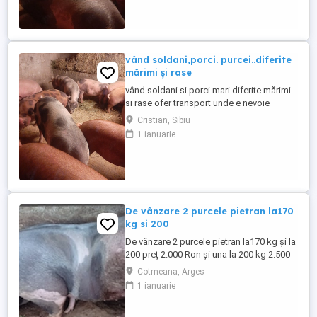
vând soldani,porci. purcei..diferite
mărimi și rase
vând soldani si porci mari diferite mărimi
si rase ofer transport unde e nevoie
Cristian, Sibiu
1 ianuarie
De vânzare 2 purcele pietran la170
kg si 200
De vânzare 2 purcele pietran la170 kg și la
200 preț 2.000 Ron și una la 200 kg 2.500
Ron din montă artificială
Cotmeana, Arges
1 ianuarie