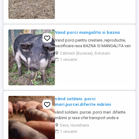
Botosani TELEFON zero sapte patru unu
sapte opt sase cinci trei trei trei TIK TOK
Mangalita ...
Vand porci mangalita si bazna
Vand porci pentru crestere ,reproductie,
sacrificare rasa BAZNA SI MANGALITA varietat
blonda,rosie si burta de randunica Pentru mai
Calinesti (Bucecea), Botosani
multe detalii ma gasiti la telefon
1 ianuarie
zero,sapte,patru,unu,sapte,opt,sase,cinci,trei,tr
sau pe tik tok MANGALITA DE LA BOTOSANI.
vând soldani. porci
mari.purcei.diferite mărimi
vând soldani. purcei..porci mari .diferite
mărimi și rase ofer transport unde e
nevoie.
Deva, Hunedoara
1 ianuarie