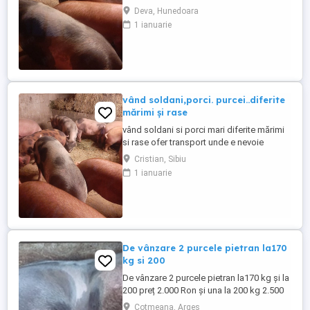
nevoie.
Deva, Hunedoara
1 ianuarie
vând soldani,porci. purcei..diferite
mărimi și rase
vând soldani si porci mari diferite mărimi
si rase ofer transport unde e nevoie
Cristian, Sibiu
1 ianuarie
De vânzare 2 purcele pietran la170
kg si 200
De vânzare 2 purcele pietran la170 kg și la
200 preț 2.000 Ron și una la 200 kg 2.500
Ron din montă artificială
Cotmeana, Arges