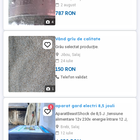
2 august
787 RON
4
Vând grîu de calitate
Grâu selectat producție.
Jibou, Salaj
24 iulie
150 RON
Telefon validat
1
aparat gard electri 8,5 jouli
3
AparatBeastShock de 8,5 J. ,tensiune
alimentare 12v 230v. energie întrare 12 J,
energie ieșire 8,5J.lungime lucru gard 40-
Brebi, Salaj
80 km. se utilizează la animale domestice
12 iulie
cât și la animale salbatice; porci, ursi,