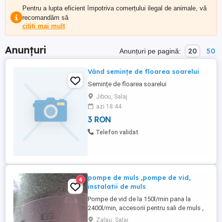
Pentru a lupta eficient împotriva comerțului ilegal de animale, vă
recomandăm să
citiți mai mult
Anunțuri
20
50
Anunțuri pe pagină:
Vând semințe de floarea soarelui
Semințe de floarea soarelui
Jibou, Salaj
azi 18:44
3 RON
Telefon validat
pompe de muls ,pompe de vid,
4
instalatii de muls
Pompe de vid de la 150l/min pana la
2400l/min, accesorii pentru sali de muls ,
sau instalatii de muls la bidon
Zalau, Salaj