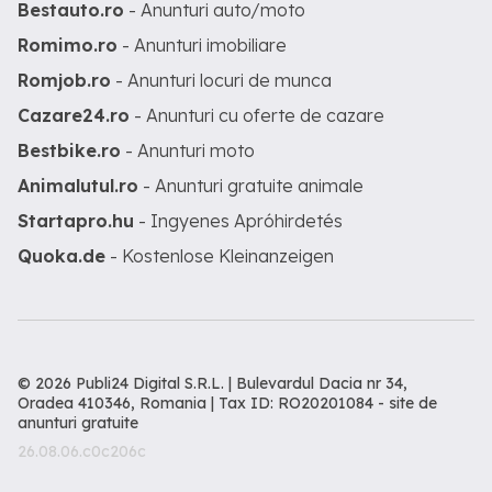
Bestauto.ro
- Anunturi auto/moto
Romimo.ro
- Anunturi imobiliare
Romjob.ro
- Anunturi locuri de munca
Cazare24.ro
- Anunturi cu oferte de cazare
Bestbike.ro
- Anunturi moto
Animalutul.ro
- Anunturi gratuite animale
Startapro.hu
- Ingyenes Apróhirdetés
Quoka.de
- Kostenlose Kleinanzeigen
© 2026 Publi24 Digital S.R.L. | Bulevardul Dacia nr 34,
Oradea 410346, Romania | Tax ID: RO20201084 -
site de
anunturi gratuite
26.08.06.c0c206c