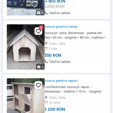
850 RON
căprioare, etc.
1,000 RON
4
Telefon validat
cusca pentru caine
3
cusca pt. caine ,dimensiuni : -partea din
fata =65 cm ; -lungime = 80 cm ; -inaltime =
85 cm; -nevopsita ; -la cerere si alte
Zalau, Salaj
dimensiuni ;
6 iulie
350 RON
Telefon validat
1
cusca pentru iepuri
-confectionam cusca pt. iepuri ; -
dimensiuni :- inaltime 1,70 m ; - lungime
1,80 m ; - latime 70 cm ; - 4 compartimente
Zalau, Salaj
; - intre cele 2 etaje este pusa o coala de
26 iunie
tabla zincata , inclinata ;
1 200 RON