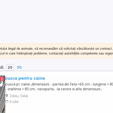
erțului ilegal de animale, vă recomandăm să
solicitați vânzătorului un contract
cazul in care întâmpinați probleme, contactați autoritățile competente sau organi
nă:
20
50
cusca pentru caine
3
cusca pt. caine ,dimensiuni : -partea din fata =65 cm ; -lungime = 
; -inaltime = 85 cm; -nevopsita ; -la cerere si alte dimensiuni ;
Zalau, Salaj
6 iulie