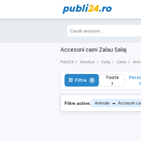
publi
24
.ro
Toate
Perso
Filtre
3
1
1
Accesorii caini Zalau Salaj
Publi24
Anunțuri
Salaj
Zalau
Ani
Toate
Pers
Filtre
3
1
1
→
Filtre active:
Animale
Accesorii ca