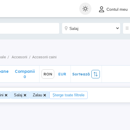
ane
Companii
RON
EUR
Sortează
Contul meu
0
male
Accesorii
Accesorii caini
oane
Companii
RON
EUR
Sortează
0
ini
Salaj
Zalau
Șterge toate filtrele