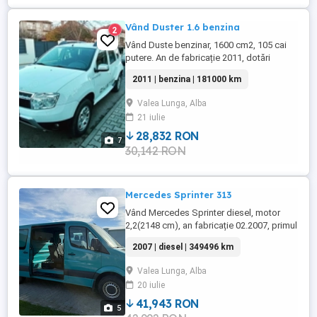
Vând Duster 1.6 benzina
2
Vând Duste benzinar, 1600 cm2, 105 cai
putere. An de fabricație 2011, dotări
standard. Mașina este in stare foarte buna
2011 | benzina | 181000 km
de funcționare. Valea Lungă, jud Alba.
Valea Lunga, Alba
21 iulie
28,832 RON
7
30,142 RON
Mercedes Sprinter 313
Vând Mercedes Sprinter diesel, motor
2,2(2148 cm), an fabricație 02.2007, primul
proprietar in România! Mașina este import
2007 | diesel | 349496 km
Germania si înmatriculată in Ro pe
persoana fizica din 09.07.2024, ulterior
Valea Lunga, Alba
motorul a fost schimbat! In prezent
20 iulie
mașina funcționează fără probleme!
Mașina are grup de tracțiune ,nu ...
41,943 RON
5