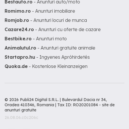
Bestauto.ro
- Anunturi auto/moto
Romimo.ro
- Anunturi imobiliare
Romjob.ro
- Anunturi locuri de munca
Cazare24.ro
- Anunturi cu oferte de cazare
Bestbike.ro
- Anunturi moto
Animalutul.ro
- Anunturi gratuite animale
Startapro.hu
- Ingyenes Apróhirdetés
Quoka.de
- Kostenlose Kleinanzeigen
© 2026 Publi24 Digital S.R.L. | Bulevardul Dacia nr 34,
Oradea 410346, Romania | Tax ID: RO20201084 -
site de
anunturi gratuite
26.08.06.c0c206c