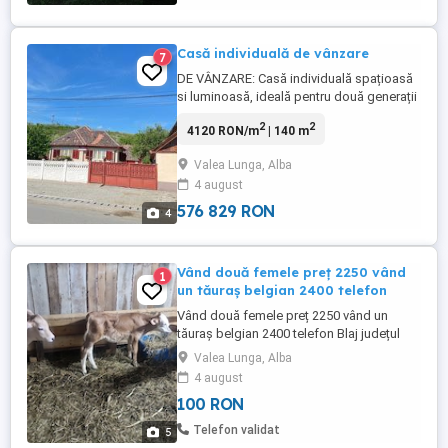
Casă individuală de vânzare
7
DE VÂNZARE: Casă individuală spațioasă
si luminoasă, ideală pentru două generații
sau investiții in proiecte comerciale,
2
2
4120 RON/m
| 140 m
situată în com. Valea Lungă, Jud. Alba, la
10 km de orașul Blaj, cu acces direct la DN
Valea Lunga, Alba
14B - pe traseul Via Transilvanica .
4 august
Suprafața utilă: 140 mp. Conține: hol mare,
living și ...
576 829 RON
4
Vând două femele preț 2250 vând
1
un tăuraș belgian 2400 telefon
Vând două femele preț 2250 vând un
tăuraș belgian 2400 telefon Blaj județul
Alba
Valea Lunga, Alba
4 august
100 RON
Telefon validat
5