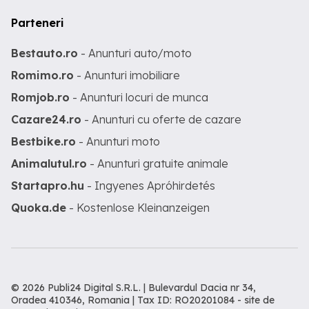
Parteneri
Bestauto.ro
- Anunturi auto/moto
Romimo.ro
- Anunturi imobiliare
Romjob.ro
- Anunturi locuri de munca
Cazare24.ro
- Anunturi cu oferte de cazare
Bestbike.ro
- Anunturi moto
Animalutul.ro
- Anunturi gratuite animale
Startapro.hu
- Ingyenes Apróhirdetés
Quoka.de
- Kostenlose Kleinanzeigen
© 2026 Publi24 Digital S.R.L. | Bulevardul Dacia nr 34,
Oradea 410346, Romania | Tax ID: RO20201084 -
site de