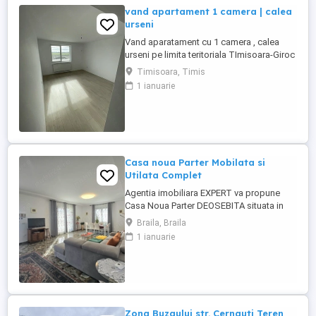
vand apartament 1 camera | calea
urseni
Vand aparatament cu 1 camera , calea
urseni pe limita teritoriala TImisoara-Giroc
0% COMISION Apartamentul este situat
Timisoara, Timis
intr-un complex rezidential modern cu
1 ianuarie
peste 50 de apartamente , fiind
compartimentat astfel : hol de acces ,
bucatarie separata, baie si dormitor.
Apartamentul este finalizat cu
posibilitatea ...
Casa noua Parter Mobilata si
Utilata Complet
Agentia imobiliara EXPERT va propune
Casa Noua Parter DEOSEBITA situata in
comuna Vadeni suprafata construita 191
Braila, Braila
mp, suprafata teren 2000 mp deschidere
1 ianuarie
26 ml acces auto, garaj cu poarta electrica
si cu acces din casa. In partea din spate a
casei gasim si o placa de beton pentru
terasa care are apa ...
Zona Buzaului str. Cernauti Teren