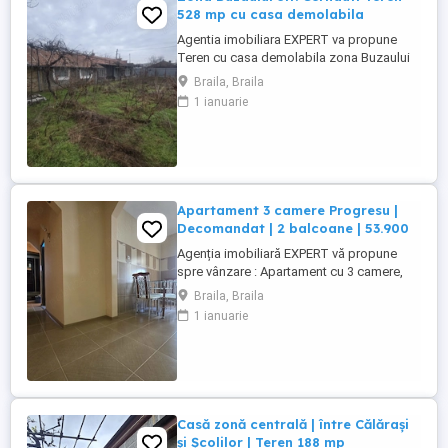
528 mp cu casa demolabila
Agentia imobiliara EXPERT va propune
Teren cu casa demolabila zona Buzaului
suprafata teren 528 mp deschidere 16 ml
Braila, Braila
Utilitati pe teren apa si curent, canalizare ,
1 ianuarie
gazul este la poarta . Zona este linistita.
POT maxim 50%, CUT maxim 0.65 Pret 83
000 euro Anunt postat de agentia
imobiliara EXPERT ...
Apartament 3 camere Progresu |
Decomandat | 2 balcoane | 53.900
Agenția imobiliară EXPERT vă propune
spre vânzare : Apartament cu 3 camere,
confort 1, decomandat, situat în zona
Braila, Braila
Progresu. Apartamentul este poziționat la
1 ianuarie
etajul 4 din 4 și are o suprafață utilă de 53
mp, la care se adaugă 2 balcoane.
Imobilul este amenajat și se vinde ca în
poze, fiind gata de mutare. Dotări: ...
Casă zonă centrală | între Călărași
și Școlilor | Teren 188 mp