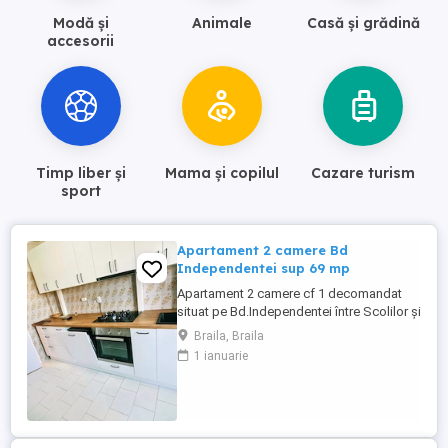
Modă și
Animale
Casă și grădină
accesorii
Timp liber și
Mama și copilul
Cazare turism
sport
Apartament 2 camere Bd
Independentei sup 69 mp
Apartament 2 camere cf 1 decomandat
situat pe Bd.Independentei între Scolilor și
Calarasi Etaj 6 din 7 Sup 60 mp + balcon 9
Braila, Braila
m Centrala termica, termopan ferestre, uși
1 ianuarie
interior schimbate Se vinde mobilat asa
cum apare în poze, mobila de bucătărie și
hol noi Comision cumparator 2% Anunț
postat de ...