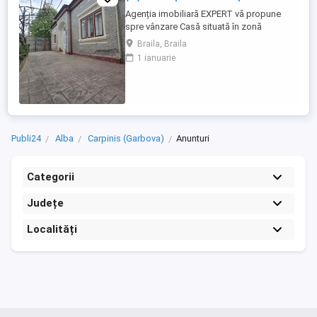
Agenția imobiliară EXPERT vă propune
spre vânzare Casă situată în zonă
centrală, între Călărași și Școlilor.
Braila, Braila
Proprietatea este compusă din două
1 ianuarie
corpuri de clădire: Corp 1: construcție din
cărămidă, acoperită cu tablă, suprafață 47
mp Corp 2: construcție din paiantă,
acoperită cu tablă, suprafață ...
Publi24
Alba
Carpinis (Garbova)
Anunturi
Categorii
Județe
Localități