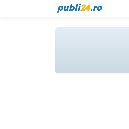
publi
24
.ro