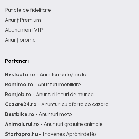
Puncte de fidelitate
Anunț Premium
Abonament VIP
Anunț promo
Parteneri
Bestauto.ro
- Anunturi auto/moto
Romimo.ro
- Anunturi imobiliare
Romjob.ro
- Anunturi locuri de munca
Cazare24.ro
- Anunturi cu oferte de cazare
Bestbike.ro
- Anunturi moto
Animalutul.ro
- Anunturi gratuite animale
Startapro.hu
- Ingyenes Apróhirdetés