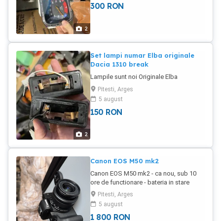
300
RON
2
Set lampi numar Elba originale
Dacia 1310 break
Lampile sunt noi Originale Elba
Pitesti, Arges
5 august
150
RON
2
Canon EOS M50 mk2
Canon EOS M50 mk2 - ca nou, sub 10
ore de functionare - bateria in stare
perfectă, testată - detin cutia intacta
Pitesti, Arges
5 august
1 800
RON