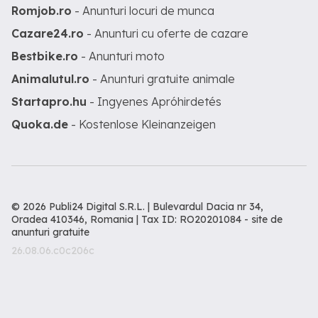
Romjob.ro
- Anunturi locuri de munca
Cazare24.ro
- Anunturi cu oferte de cazare
Bestbike.ro
- Anunturi moto
Animalutul.ro
- Anunturi gratuite animale
Startapro.hu
- Ingyenes Apróhirdetés
Quoka.de
- Kostenlose Kleinanzeigen
© 2026 Publi24 Digital S.R.L. | Bulevardul Dacia nr 34,
Oradea 410346, Romania | Tax ID: RO20201084 -
site de
anunturi gratuite
26.08.06.c0c206c