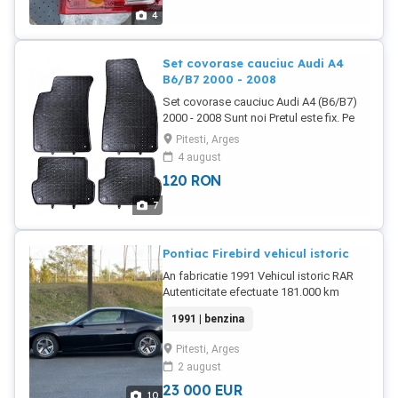
4
Set covorase cauciuc Audi A4
B6/B7 2000 - 2008
Set covorase cauciuc Audi A4 (B6/B7)
2000 - 2008 Sunt noi Pretul este fix. Pe
net sunt de la 180 de Lei in sus
Pitesti, Arges
4 august
120
RON
7
Pontiac Firebird vehicul istoric
An fabricatie 1991 Vehicul istoric RAR
Autenticitate efectuate 181.000 km
Anvelope BFGoodrich scris alb in relief
1991 | benzina
aproape noi # Optiuni : Jante R15
originale Cutie automata 4 overdrive
Pitesti, Arges
Tapiterie din catifea impecabila Scaune
2 august
reglabile Volan reglabil Bord piele Volan
de piele T-top (trape detasabile)
23 000
EUR
10