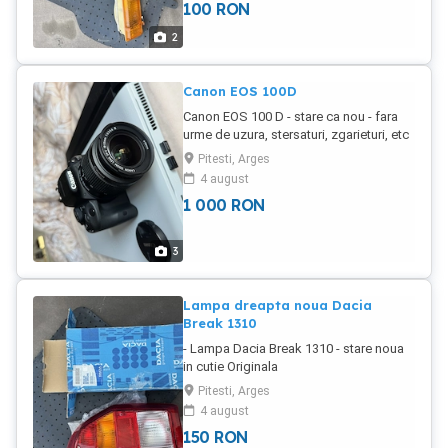
100
RON
rabatabile electric Computer bord
Scaune fata cu reglaj electric masaj
2
Sistem audio Burmester Sistem de
sonorizare profesional Volan de piele
multifunctional Comenzi volan Senzori
Canon EOS 100D
parcare față spate Pachet crom exterior
Canon EOS 100 D - stare ca nou - fara
Pilot automat Limitator viteza Senzor
urme de uzura, stersaturi, zgarieturi, etc
lumina Senzor ploaie Inchidere
- sub 50 ore de functionare
centralizata alarmă Computer de bord
Pitesti, Arges
Auto-hold Culoare exclusiva sampanie
4 august
Mentionez ca auto arată și rulează
1 000
RON
impecabil. Preț 35.000 euro Conctact
telefonic O75519OO99
3
Lampa dreapta noua Dacia
Break 1310
- Lampa Dacia Break 1310 - stare noua
in cutie Originala
Pitesti, Arges
4 august
150
RON