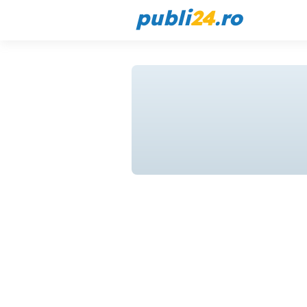
publi
24
.ro