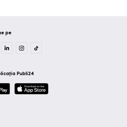
ne pe
licația Publi24