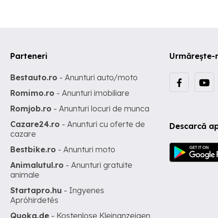
Parteneri
Urmărește-
Bestauto.ro
- Anunturi auto/moto
Romimo.ro
- Anunturi imobiliare
Romjob.ro
- Anunturi locuri de munca
Cazare24.ro
- Anunturi cu oferte de
Descarcă ap
cazare
Bestbike.ro
- Anunturi moto
Animalutul.ro
- Anunturi gratuite
animale
Startapro.hu
- Ingyenes
Apróhirdetés
Quoka.de
- Kostenlose Kleinanzeigen