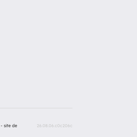
 -
site de
26.08.06.c0c206c