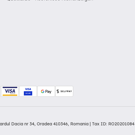
levardul Dacia nr 34, Oradea 410346, Romania | Tax ID: RO20201084