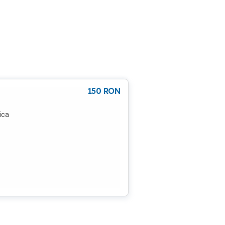
150
RON
dica