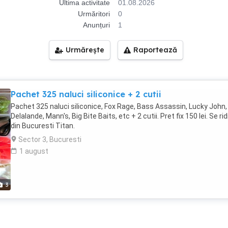
Ultima activitate
01.08.2026
Urmăritori
0
Anunțuri
1
Urmărește
Raportează
Pachet 325 naluci siliconice + 2 cutii
Pachet 325 naluci siliconice, Fox Rage, Bass Assassin, Lucky John,
Delalande, Mann's, Big Bite Baits, etc + 2 cutii. Pret fix 150 lei. Se ri
din Bucuresti Titan.
Sector 3, Bucuresti
1 august
3