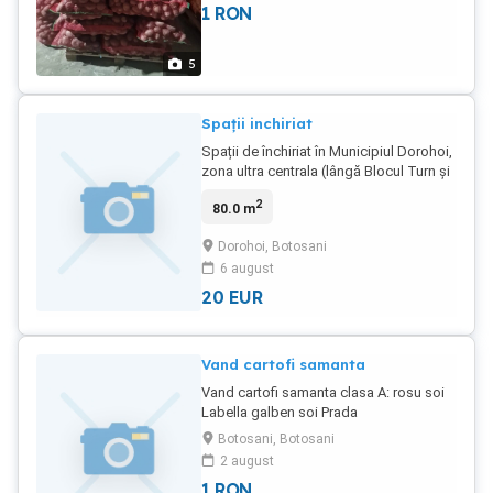
1
RON
5
Spații inchiriat
Spații de închiriat în Municipiul Dorohoi,
zona ultra centrala (lângă Blocul Turn și
Piața Centrală). 1.Spatiu 133 mp
2
80.0 m
2.Spatiu 85 mp 3.Spatiu 30mp Relații la
tel @reper
Dorohoi, Botosani
6 august
20
EUR
Vand cartofi samanta
Vand cartofi samanta clasa A: rosu soi
Labella galben soi Prada
Botosani, Botosani
2 august
1
RON