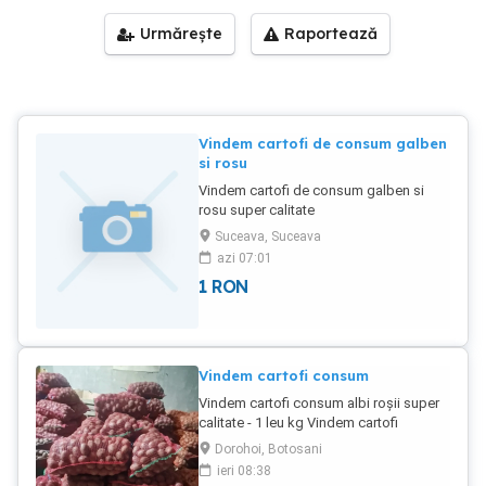
Urmărește
Raportează
Vindem cartofi de consum galben
si rosu
Vindem cartofi de consum galben si
rosu super calitate
Suceava, Suceava
azi 07:01
1
RON
Vindem cartofi consum
Vindem cartofi consum albi roșii super
calitate - 1 leu kg Vindem cartofi
consum animale - 0,6 lei lg
Dorohoi, Botosani
ieri 08:38