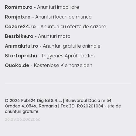
Romimo.ro
- Anunturi imobiliare
Romjob.ro
- Anunturi locuri de munca
Cazare24.ro
- Anunturi cu oferte de cazare
Bestbike.ro
- Anunturi moto
Animalutul.ro
- Anunturi gratuite animale
Startapro.hu
- Ingyenes Apróhirdetés
Quoka.de
- Kostenlose Kleinanzeigen
© 2026 Publi24 Digital S.R.L. | Bulevardul Dacia nr 34,
Oradea 410346, Romania | Tax ID: RO20201084 -
site de
anunturi gratuite
26.08.06.c0c206c