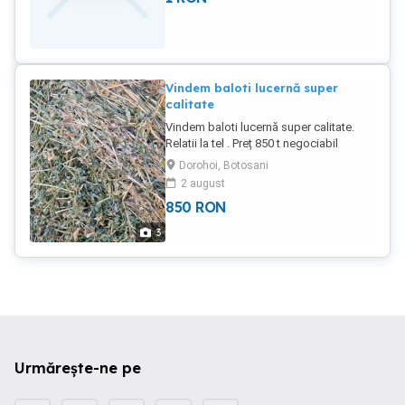
Vindem baloti lucernă super
calitate
Vindem baloti lucernă super calitate.
Relatii la tel . Preț 850 t negociabil
Dorohoi, Botosani
2 august
850
RON
3
Urmărește-ne pe