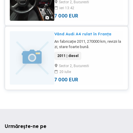
Sector 2, Bucuresti
ieri 13:42
7 000
EUR
4
Vând Audi A4 rulat în Franța
An fabricație 2011, 270000 km, revizii la
zi, stare foarte bună.
2011 | diesel
Sector 2, Bucuresti
20 iulie
7 000
EUR
Urmărește-ne pe