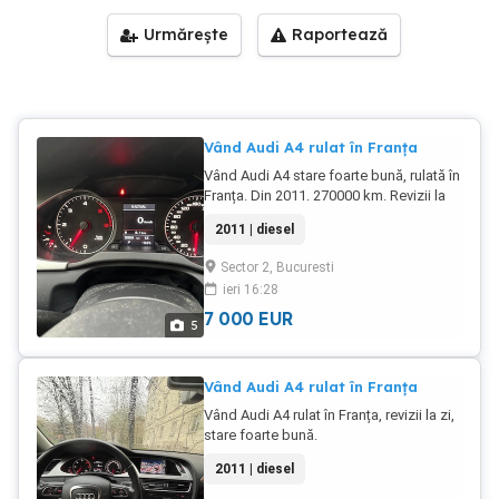
Urmărește
Raportează
Vând Audi A4 rulat în Franța
Vând Audi A4 stare foarte bună, rulată în
Franța. Din 2011. 270000 km. Revizii la
zi. Neaccidentată. Dotări complete.
2011 | diesel
Sector 2, Bucuresti
ieri 16:28
7 000
EUR
5
Vând Audi A4 rulat în Franța
Vând Audi A4 rulat în Franța, revizii la zi,
stare foarte bună.
2011 | diesel