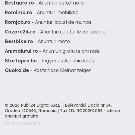
Bestauto.ro
- Anunturi auto/moto
Romimo.ro
- Anunturi imobiliare
Romjob.ro
- Anunturi locuri de munca
Cazare24.ro
- Anunturi cu oferte de cazare
Bestbike.ro
- Anunturi moto
Animalutul.ro
- Anunturi gratuite animale
Startapro.hu
- Ingyenes Apróhirdetés
Quoka.de
- Kostenlose Kleinanzeigen
© 2026 Publi24 Digital S.R.L. | Bulevardul Dacia nr 34,
Oradea 410346, Romania | Tax ID: RO20201084 -
site de
anunturi gratuite
26.08.06.2dd7428