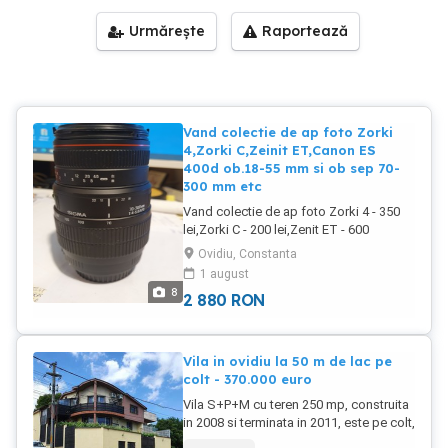
Urmărește
Raportează
Vand colectie de ap foto Zorki
4,Zorki C,Zeinit ET,Canon ES
400d ob.18-55 mm si ob sep 70-
300 mm etc
Vand colectie de ap foto Zorki 4 - 350
lei,Zorki C - 200 lei,Zenit ET - 600
lei,Canon ES 400d ob.18-55 mm 400 lei
Ovidiu, Constanta
si ob sep 70-300 mm - 500 lei , Zenit EM
1 august
fara ob - 150 lei, camera video 8 Sanyo
8
2 880
RON
VM-DGP - 480 lei etc, sunt 35 de alte ap
digitale de vanzare la preturi
convenabile negociabile. Se pot
cumpara si separat.
Vila in ovidiu la 50 m de lac pe
colt - 370.000 euro
Vila S+P+M cu teren 250 mp, construita
in 2008 si terminata in 2011, este pe colt,
cu deschidere de 9,77 ml si 17.17 ml, la