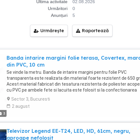
Ultima activitate
02.08.2026
Urmăritori
0
Anunțuri
5
Urmărește
Raportează
Banda intarire margini folie terasa, Covertex, mar
din PVC, 10 cm
Se vinde la metru. Banda de intarire margini pentru folie PVC
transparenta este realizata din material foarte rezistent de 650 g
Acest material fabricat din tesatura rezistenta de poliester acope
cu PVC pe ambele fete si lacuita este folosit si la confectionarea
prelatelor de camion. Materialul ofera astfel protectie suplimentar
Sector 3, Bucuresti
UV si intemperii: 100% impermeabila, rezistenta la frig (-30 C) si la 
2 august
(70 C). Datorita faptului ca folia transparenta nu are tesatura la
3
interior, tocmai pentru a fi transparenta, se intareste, de obicei
perimetral cu o banda dintr-un material utilizat si in confectionare
prelatelor de camion sau a corturilor de mari dimensiuni. Aceasta
Televizor Legend EE-T24, LED, HD, 61cm, negru,
intaritura ii confera foliei stabilitate dimensionala, rezistenta spori
aproape nefolosit
zona capselor si o estetica superioara. Aceasta banda de intarire 