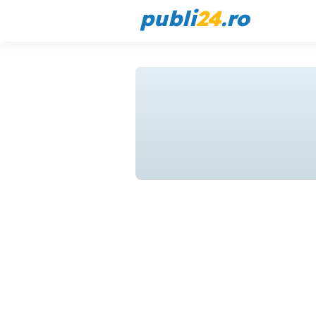
publi
24
.ro