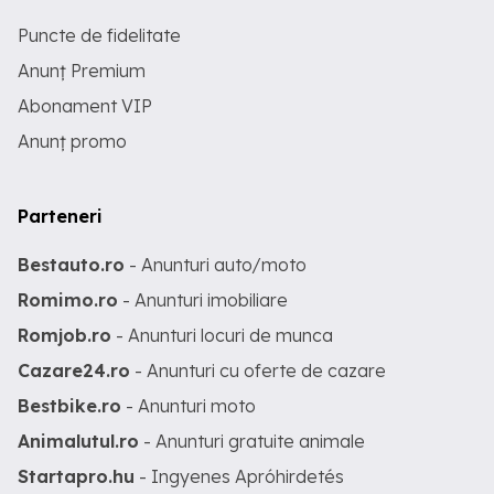
Puncte de fidelitate
Anunț Premium
Abonament VIP
Anunț promo
Parteneri
Bestauto.ro
- Anunturi auto/moto
Romimo.ro
- Anunturi imobiliare
Romjob.ro
- Anunturi locuri de munca
Cazare24.ro
- Anunturi cu oferte de cazare
Bestbike.ro
- Anunturi moto
Animalutul.ro
- Anunturi gratuite animale
Startapro.hu
- Ingyenes Apróhirdetés