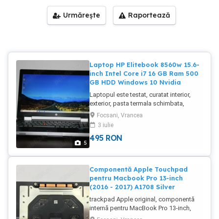
Urmărește
Raportează
Laptop HP Elitebook 8560w 15.6-
inch Intel Core i7 16 GB Ram 500
GB HDD Windows 10 Nvidia
Laptopul este testat, curatat interior,
exterior, pasta termala schimbata,
sistemul de operare reinstalat. In
Focsani, Vrancea
conditii perfecte de functionare. Are
3 iulie
urmatoarele specificatii: Sistem Operare
495
RON
Windows 10 Home 64-bit CPU Intel Core
5
i7 2630QM 2.00GHz Sandy Bridge 32nm
Technology RAM 16.0GB Dual-Channel
DDR3 665MHz Placa de baza Hewlett-
Componentă Apple Touchpad
Packard 1631 Grafica Generic PnP
pentru Macbook Pro 13-inch
Monitor 15"6 (1920x1080 60Hz) 2047MB
(2016 - 2017) A1708 Silver
NVIDIA Quadro 1000M (HP) Stocare
trackpad Apple original, componentă
465GB Hitachi HGST
internă pentru MacBook Pro 13-inch,
HTS725050A7E630 (SATA ) Unitate
culoare Silver. Piesă originală Apple
Optica Inlocuit cu un rack caddy pentru