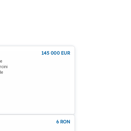
145 000
EUR
re
rcini
de
6
RON