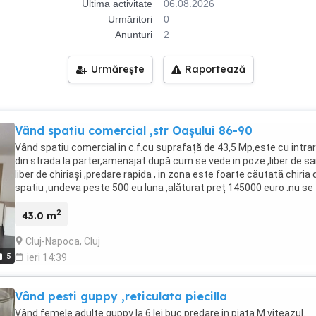
Ultima activitate
06.08.2026
Urmăritori
0
Anunțuri
2
Urmărește
Raportează
Vând spatiu comercial ,str Oașului 86-90
Vând spatiu comercial in c.f.cu suprafață de 43,5 Mp,este cu intra
din strada la parter,amenajat după cum se vede in poze ,liber de sa
liber de chiriași ,predare rapida , in zona este foarte căutată chiria 
spatiu ,undeva peste 500 eu luna ,alăturat preț 145000 euro .nu se
aplica TVA sau comisioane
2
43.0 m
Cluj-Napoca, Cluj
5
ieri 14:39
Vând pesti guppy ,reticulata piecilla
Vând femele adulte guppy la 6 lei buc predare in piata M viteazul.