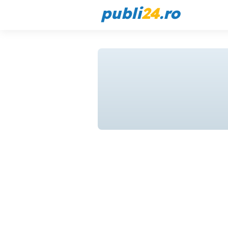
publi
24
.ro