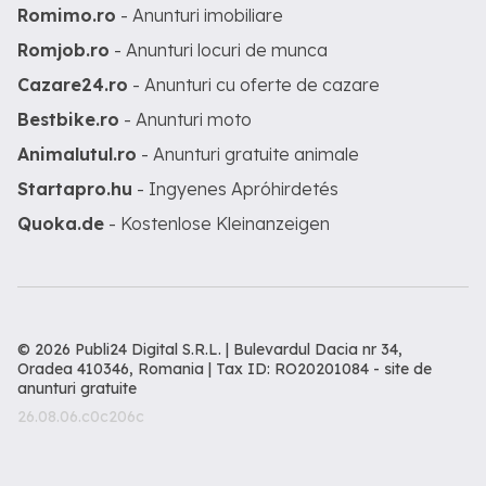
requires partial reinforcement, as per
Romimo.ro
- Anunturi imobiliare
the expert report available to interested
parties, as well as a complete
Romjob.ro
- Anunturi locuri de munca
restoration. It holds potential for various
Cazare24.ro
- Anunturi cu oferte de cazare
future functions, such as a hotel,
aparthotel, office spaces, private clinic,
Bestbike.ro
- Anunturi moto
long-term rental apartments, or resale
after restoration, with its architectural
Animalutul.ro
- Anunturi gratuite animale
value being undeniable. The building's
structure is as follows: - **Basement:**
Startapro.hu
- Ingyenes Apróhirdetés
each apartment has a generous storage
Quoka.de
- Kostenlose Kleinanzeigen
room - **Ground Floor:** 70.9 sqm
usable area - 2-room apartment, 30.9
sqm usable area - studio, 35 sqm
usable area - studio, 28.5 sqm usable
area - studio, 10.6 sqm room - **1st
Floor:** 88.1 sqm usable area - 3-room
apartment, 147.3 sqm usable area - 4-
© 2026 Publi24 Digital S.R.L. | Bulevardul Dacia nr 34,
room apartment - **2nd Floor:** 90 sqm
Oradea 410346, Romania | Tax ID: RO20201084 -
site de
usable area - 3-room apartment, 147.3
anunturi gratuite
sqm usable area - 4-room apartment -
26.08.06.c0c206c
**3rd Floor:** 88.2 sqm usable area - 3-
room apartment, 147.3 sqm usable area
- 4-room apartment - **4th Floor:** 90.2
sqm usable area - 3-room apartment,