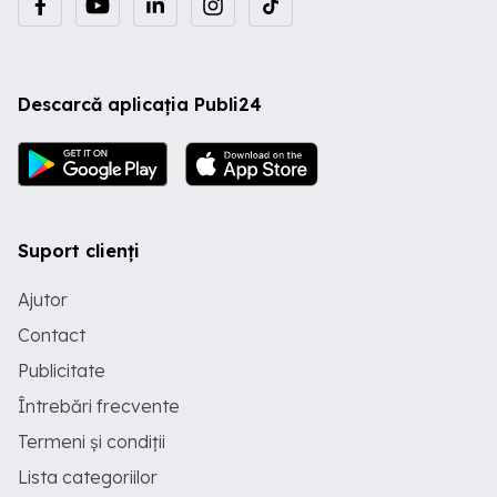
risc seismic, partea de structura fiind
incadrata in clasa III. Cladirea necesita o
consolidare partiala, conform expertizei
ce poate fi pusa la dispozitia celor
interesati, precum si o restaurare totala,
Descarcă aplicația Publi24
putand avea multiple functiuni viitoare:
hotel, aparthotel, spatii de birouri,
clinica privata, apartamente de inchiriat
pe termen lung sau de revandut dupa
restaurare, valoarea arhitectonica a
cladirii fiind incontestabila. Structura
imobilului este urmatoarea: - subsol -
fiecare apartament dispune de cate o
Suport clienți
boxa generoasa - parter - 70.9 mp utili -
ap 2 camere, 30.9 mp utili - garsoniera,
Ajutor
35 mp utilit - garsoniera, 28.5 mp utili -
garsoniera, 10.6 mp camera - etaj 1 -
Contact
88.1 mp utili - ap. 3 camere, 147.3 mp
utili - ap. 4 camere - etaj 2 - 90 mp utili -
Publicitate
ap 3 camere, 147.3 mp utili - ap. 4
camere - etaj 3 - 88.2 mp utili - ap 3
Întrebări frecvente
camere, 147.3 mp utili - ap. 4 camere -
Termeni și condiții
etaj 4 - 90.2 mp utili - ap. 3 camere, 147.2
mp utili - ap. 4 camere - etaj 5- 90.8 mp
Lista categoriilor
utili - ap. 3 camere, 152.2 mp utili - ap. 4