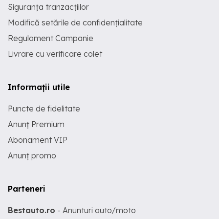
camere - etaj 6 - 136.33 - mp utili
Siguranța tranzacțiilor
mansarda, 113.5 mp utili - pod
Prezentarea proprietatii se poate realiza
Modifică setările de confidențialitate
cu o programare prealabila. We offer
Regulament Campanie
for sale an ART DECO property located
in the heart of the city, just steps away
Livrare cu verificare colet
from the Old Town, near the Hanul
Berarilor. The building was constructed
between 1935-1936 and became
operational in 1937. It consists of 17
Informații utile
apartments spread over 6 floors, with
an additional recessed floor. The
Puncte de fidelitate
building retains all its original features,
including mosaic floors, marble, solid
Anunț Premium
wood parquet, Swedish showers,
cornices, and solid wood doors. The
Abonament VIP
property is equipped with two elevators,
a main one and another for the service
Anunț promo
staircase, intended for servant quarters
and the supply of apartments. Although
the building was listed in the '90s as a
Class I seismic risk, a 2019 survey by the
Parteneri
owners has reclassified it to Class II
seismic risk, with the structural
Bestauto.ro
- Anunturi auto/moto
elements in Class III. The building