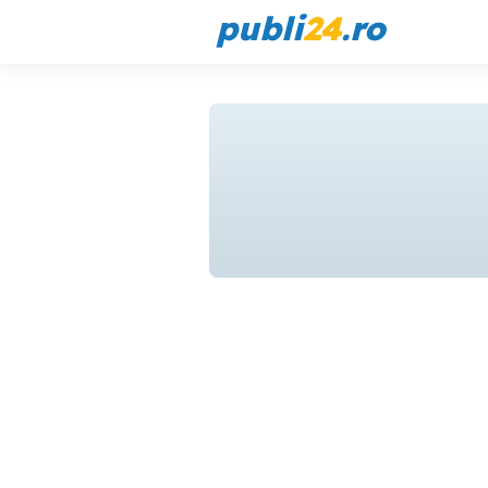
publi
24
.ro