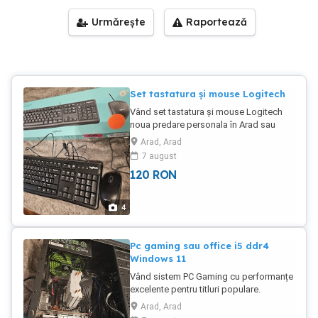
Urmărește
Raportează
Set tastatura și mouse Logitech
Vând set tastatura și mouse Logitech
noua predare personala în Arad sau
livrare
Arad, Arad
7 august
120
RON
4
Pc gaming sau office i5 ddr4
Windows 11
Vând sistem PC Gaming cu performanțe
excelente pentru titluri populare.
Calculatorul a beneficiat de mentenanță
Arad, Arad
Placă Video:RX 550 4GB Procesor: Intel