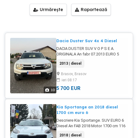
Urmărește
Raportează
Dacia Duster Suv 4x 4 Diesel
DACIA DUSTER SUV V O P S E A.
ORIGINALA An fabr 07.2013 EURO 5
Diesel Motor 1461 cm 110 cp Tracțiune.
2013 | diesel
4 x 4 La Buton Km 205300 Parcusi
TOATE REVIZILE SANT LA ZI Dotari
Brasov, Brasov
CLIMA - Aer Conditionat Computer Bord
ieri 08:17
Geamuri electrice fata Senzori presiune
roti Senzori temperatura Senzori
5 700
EUR
10
Parcare Oglinzi electrice si incalzite
IANCHIDERE CENTRALIZATA DIN
TELECOMANDA 2 Chei cu telecomanda
Kia Sportange an 2018 diesel
Proiectoare ceata ABS . ESP. ASR ECO
1700 cm euro 6
AIRBAG 6 Radio CD MP3, USB,
Descriere Kia Sportange. SUV EURO 6
Bluetooth VOLAN Reglabil SCAUNE
Diesel An FAB 2018 Motor 1700 cm 116
MULTIREGLABILE 4x4 Blocabil Import
Cp CONSUM 5 ,2 % Motorina CARTE
Mai multe detali la telefon
2018 | diesel
SERVIS SI FACTURI Reprezentanta