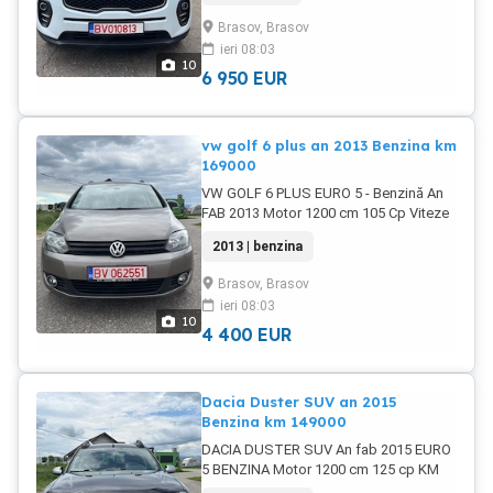
CLIMATRONIC Faruri cu xenon Lumini de
Brasov, Brasov
zi Led Incalzire in Oglinzi Pilot Automat
ieri 08:03
COMPUTER BORD Jante Aliaj Originale
10
R 17 Geamuri electrice 4 Oglinzi
6 950
EUR
electrice si incalzite OGLINZI RABATABIL
ELECTRIC Senzori parcare spate
Senzori lumini Senzori ploaie Senzori
vw golf 6 plus an 2013 Benzina km
temperatura SENZORI PRESIUNE ROTI
169000
IANCHIDERE CENTRALIZATA DIN
VW GOLF 6 PLUS EURO 5 - Benzină An
TELECOMANDA 2 Chei cu Telecomanda
FAB 2013 Motor 1200 cm 105 Cp Viteze
Deschidere portbagaj din telecomanda
6 +1 CONSUM 5 % Brnzna KM 169.000
Franare in Rampa si panta ABS . ESP
2013 | benzina
PARCURSI CARTE SERVIS SI FACTURI
ASR AIRBAG 10 VOLAN REGLABIL
wv Reprezentanta CLIMATRONIC 4
Comenzi pe volan USB. SCAUNE
Brasov, Brasov
ZONE Incalzire in Scaune Incalzire in
MULTIREGLABILE COTIERA IMPORT.
ieri 08:03
Oglinzi Pilot Automat COMPUTER BORD
Germania Mai multe detali la telefon
10
Jante Aliaj Originale Geamuri electrice 4
4 400
EUR
Oglinzi incalzite Senzori parcare spate
cu ecran SENZORI PARCARE FATA CU
ECRAN Senzori lumini Senzori ploaie
Dacia Duster SUV an 2015
Senzori temperatura SENZORI
Benzina km 149000
PRESIUNE ROTI IANCHIDERE
DACIA DUSTER SUV An fab 2015 EURO
CENTRALIZATA DIN TELECOMANDA
5 BENZINA Motor 1200 cm 125 cp KM
Deschidere portbagaj din telecomanda
149.000 PARCURSI - Factura BENZINA -
Deschidere și închidere geamuri din