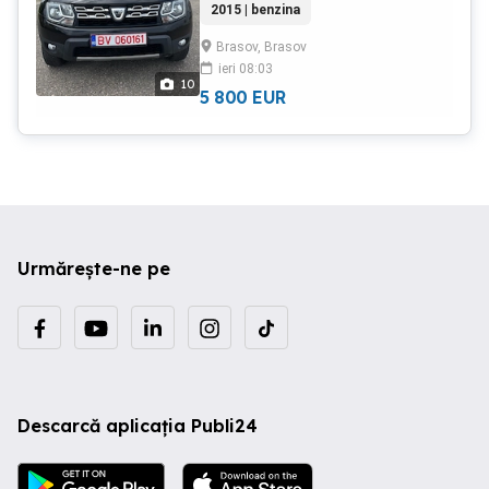
2015 | benzina
EURO 5 Consum 5 ,5 % TOATE REVIZILE
telecomandă ABS . ESP ASR AIRBAG 10
SANT LA ZI LA REPREZENTANTA - Cu
VOLAN REGLABIL USB. SCAUNE
Brasov, Brasov
facturi Dotari CLIMA - Aer Conditionat
MULTIREGLABILE COTIERA Cârlig.
ieri 08:03
Navigatie Pilot automat Tapiserie piele
Remorcare Original IMPORT. Germania
10
Incalzire in Scaune Camera video
5 800
EUR
Mai multe detali la telefon
masalier ECO Jante aliaj originale
Geamuri electrice 4 SENZORI PARCARE
Senzori presiune roti Senzori
temperatura COMPUTER BORD Oglinzi
electrice si incalzite IANCHIDERE
CENTRALIZATA DIN TELECOMANDA 2
CHEI Cu TELECOMANDA Proiectoare
ceata FARURI REGLABIL ELECTRIC ABS .
Urmărește-ne pe
ESP ASR AIRBAG 6 Radio CD MP3 USB
VOLAN REGLABIL INVELIT PIELE
SCAUNE MULTIREGLABILE CARLIG
REMORCARE Mai multe detali la telefon
Descarcă aplicația Publi24