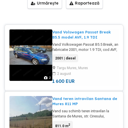
Urmărește
Raportează
Vand Volswagen Passat Break
B5.5 model AVF, 1.9 TDI
Vand Volkswagen Passat B5.5 Break, an
fabricatie 2001, motor 1.9 TDI, cod AVF,
130 CP, cutie 6 viteze, albastru metalizat,
2001 | diesel
computer bord, turbosuflanta
Meistertaile schimbata recent ( cca
Targu Mures, Mures
15000 km ), consum redus, geamuri
2 august
electrice fata- spate, oglinzi electrice si
2
incalzite, incalzire in scaune, cotiera
1 600
EUR
fata- spate, turela electrica, AC automat,
radio+ CD original, jante aluminiu.
Masina intretinuta, fara rugina, stare
Vand teren intravilan Santana de
tehnica si estetica buna, prima
Mures 811 MP
inmatriculare in tara anul 2014. Pret usor
Vand sau schimb teren intravilan la
negociabil 1600 Euro.
Santana de Mures, str. Ciresului,
suprafata 811 MP, deschidere la drum
2
811.0 m
30 metri. Terenul este imprejmuit, utilitati