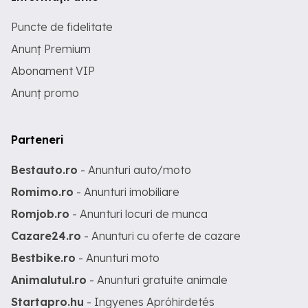
Puncte de fidelitate
Anunț Premium
Abonament VIP
Anunț promo
Parteneri
Bestauto.ro
- Anunturi auto/moto
Romimo.ro
- Anunturi imobiliare
Romjob.ro
- Anunturi locuri de munca
Cazare24.ro
- Anunturi cu oferte de cazare
Bestbike.ro
- Anunturi moto
Animalutul.ro
- Anunturi gratuite animale
Startapro.hu
- Ingyenes Apróhirdetés