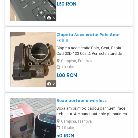
130
RON
5
Clapeta Acceleratie Polo Seat
Fabia
Clapeta acceleratie Polo, Seat, Fabia.
Cod 03D 133 062 D. Perfecta stare de
functionare.
Campina, Prahova
18 iulie
100
RON
2
Boxa portabila wireless
Boxa am primit-o cadou dar nu-mi face
trebuinta. Are sunet puternic pt marimea
ei.
Campina, Prahova
18 iulie
50
RON