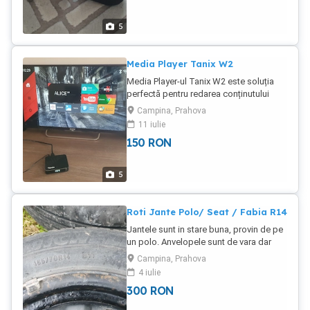
5
Media Player Tanix W2
Media Player-ul Tanix W2 este soluția
perfectă pentru redarea conținutului
multimedia preferat pe tv. Acesta poate
Campina, Prahova
transforma tv-ul intr-un smart tv.
11 iulie
Produsul este nou, desfacut pt testare.
150
RON
5
Roti Jante Polo/ Seat / Fabia R14
Jantele sunt in stare buna, provin de pe
un polo. Anvelopele sunt de vara dar
sunt uzate. Se vinde la set.
Campina, Prahova
4 iulie
300
RON