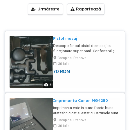
Urmărește
Raportează
Pistol masaj
Descoperă noul pistol de masaj cu
funcționare superioară. Confortabil și
eficient, acest dispozitiv va revigora
Campina, Prahova
corpul tău după o zi lungă. Aparatul a
30 iulie
fost primit cadou de sotie, dar nu ne
70
RON
face trebuinta. Pret usor negociabil.
5
Imprimanta Canon MG4250
Imprimanta este in stare foarte buna
atat tehnic cat si estetic. Cartusele sunt
reincarcate, dar pt o calitate mai buna
Campina, Prahova
trebuie luate unele noi. Pret usor
30 iulie
negociabil