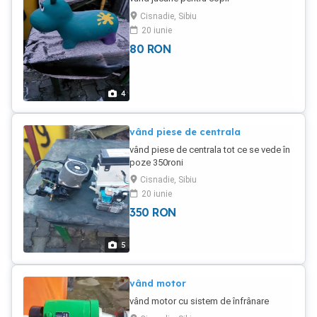
Cisnadie, Sibiu
20 iunie
80
RON
4
vând piese de centrala
vând piese de centrala tot ce se vede în
poze 350roni
Cisnadie, Sibiu
20 iunie
350
RON
5
vând motor
vând motor cu sistem de înfrânare