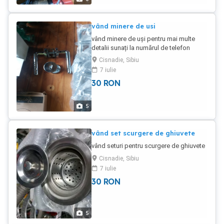
vând minere de usi
vând minere de uși pentru mai multe
detalii sunați la numărul de telefon
Cisnadie, Sibiu
7 iulie
30
RON
5
vând set scurgere de ghiuvete
vând seturi pentru scurgere de ghiuvete
Cisnadie, Sibiu
7 iulie
30
RON
5