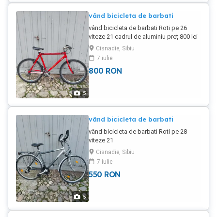
vând bicicleta de barbati
vând bicicleta de barbati Roti pe 26
viteze 21 cadrul de aluminiu preț 800 lei
Cisnadie, Sibiu
7 iulie
800
RON
5
vând bicicleta de barbati
vând bicicleta de barbati Roti pe 28
viteze 21
Cisnadie, Sibiu
7 iulie
550
RON
5