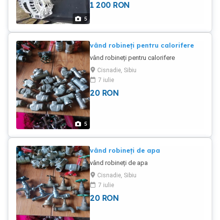
1 200
RON
5
vând robineți pentru calorifere
vând robineți pentru calorifere
Cisnadie, Sibiu
7 iulie
20
RON
5
vând robineți de apa
vând robineți de apa
Cisnadie, Sibiu
7 iulie
20
RON