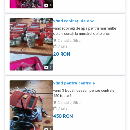
4
vând robineți de apa
vând robineți de apa pentru mai multe
detalii sunați la numărul de telefon
Cisnadie, Sibiu
7 iulie
20
RON
5
vând pentru centrale
vând 3 bucăți ceasuri pentru centrale
450 toate 3
Cisnadie, Sibiu
7 iulie
450
RON
5