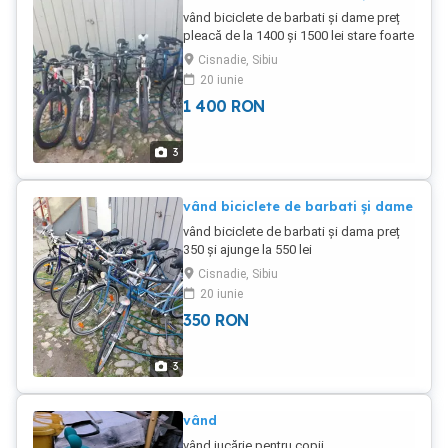
vând biciclete de barbati și dame preț
pleacă de la 1400 și 1500 lei stare foarte
buna
Cisnadie, Sibiu
20 iunie
1 400
RON
3
vând biciclete de barbati și dame
vând biciclete de barbati și dama preț
350 și ajunge la 550 lei
Cisnadie, Sibiu
20 iunie
350
RON
3
vând
vând jucărie pentru copii