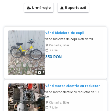
Urmărește
Raportează
vând bicicleta de copii
vând bicicleta de copii Roti de 20
Cisnadie, Sibiu
7 iulie
350
RON
5
vând motor electric cu reductor
vând motor electric cu reductor de 1,1
kw
Cisnadie, Sibiu
7 iulie