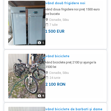
vând două frigidere noi
vând doua frigidere noi preț 1500 euro
pe bucata
Cisnadie, Sibiu
7 iulie
1 500
EUR
5
vând biciclete
vând biciclete preț 2100 și ajunge la
3500 lei
Cisnadie, Sibiu
24 iunie
2 100
RON
4
vând biciclete de barbati și dame