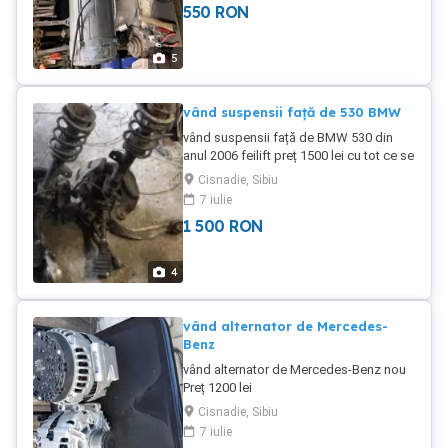
550
RON
5
vând suspensii față de 530 BMW
vând suspensii față de BMW 530 din
anul 2006 feilift preț 1500 lei cu tot ce se
vede în poze
Cisnadie, Sibiu
7 iulie
1 500
RON
4
vând alternator de Mercedes-
Benz
vând alternator de Mercedes-Benz nou
Preț 1200 lei
Cisnadie, Sibiu
7 iulie