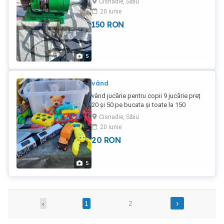
Cisnadie, Sibiu
20 iunie
150
RON
5
vând
vând jucărie pentru copii 9 jucărie preț
20 și 50 pe bucata și toate la 150
Cisnadie, Sibiu
20 iunie
20
RON
5
›
‹
1
2