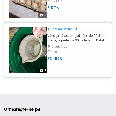
12 iulie
5
RON
5
Țuică de struguri
Vând țuică de struguri, tărie de 50-51 de
grade, la prețul de 30 de lei litrul. Detalii
la telefon.
Draut, Arad
4 iulie
30
RON
2
Urmărește-ne pe