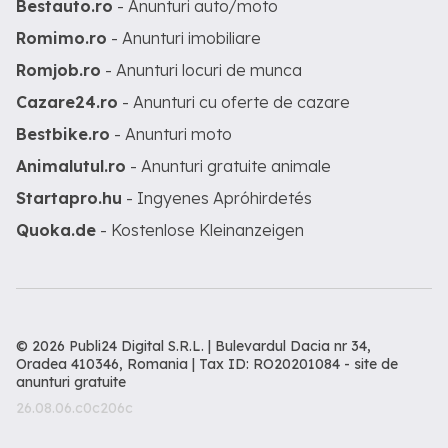
Bestauto.ro
- Anunturi auto/moto
Romimo.ro
- Anunturi imobiliare
Romjob.ro
- Anunturi locuri de munca
Cazare24.ro
- Anunturi cu oferte de cazare
Bestbike.ro
- Anunturi moto
Animalutul.ro
- Anunturi gratuite animale
Startapro.hu
- Ingyenes Apróhirdetés
Quoka.de
- Kostenlose Kleinanzeigen
© 2026 Publi24 Digital S.R.L. | Bulevardul Dacia nr 34,
Oradea 410346, Romania | Tax ID: RO20201084 -
site de
anunturi gratuite
26.08.06.c0c206c