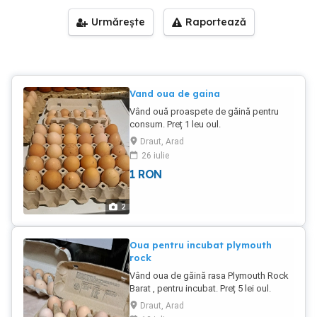
Urmărește
Raportează
Vand oua de gaina
Vând ouă proaspete de găină pentru
consum. Preț 1 leu oul.
Draut, Arad
26 iulie
1
RON
2
Oua pentru incubat plymouth
rock
Vând oua de găină rasa Plymouth Rock
Barat , pentru incubat. Preț 5 lei oul.
Detalii la telefon.
Draut, Arad