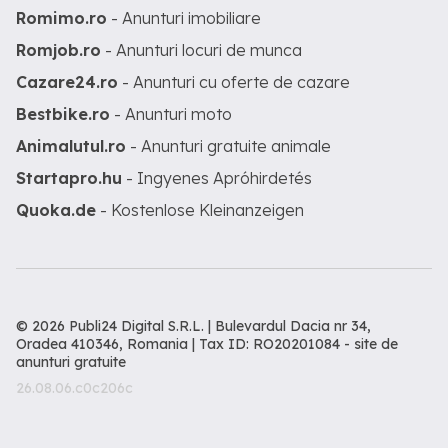
Romimo.ro
- Anunturi imobiliare
Romjob.ro
- Anunturi locuri de munca
Cazare24.ro
- Anunturi cu oferte de cazare
Bestbike.ro
- Anunturi moto
Animalutul.ro
- Anunturi gratuite animale
Startapro.hu
- Ingyenes Apróhirdetés
Quoka.de
- Kostenlose Kleinanzeigen
© 2026 Publi24 Digital S.R.L. | Bulevardul Dacia nr 34,
Oradea 410346, Romania | Tax ID: RO20201084 -
site de
anunturi gratuite
26.08.06.c0c206c