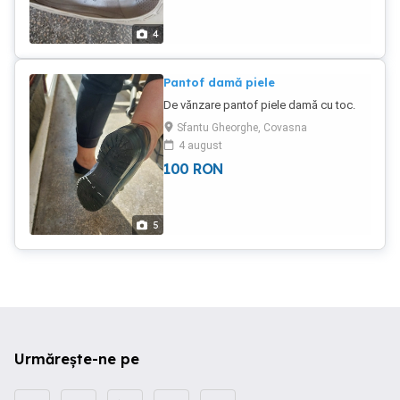
4
Pantof damă piele
De vănzare pantof piele damă cu toc.
Sfantu Gheorghe, Covasna
4 august
100
RON
5
Urmărește-ne pe