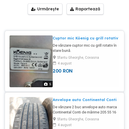
Urmărește
Raportează
Cuptor mic Köenig cu grill rotativ
De vănzare cuptor mic cu grill rotativ în
stare bună.
Sfantu Gheorghe, Covasna
4 august
200
RON
5
Anvelope auto Continental Conti
De vănzare 2 buc anvelope auto marca
Continental Conti de mărime 205 55 16
Sfantu Gheorghe, Covasna
4 august