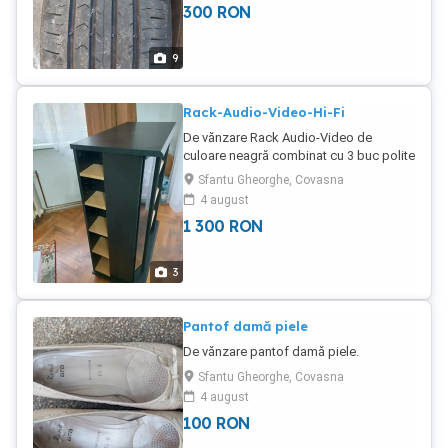
300
RON
9
Rack-Audio-Video-Hi-Fi
De vănzare Rack Audio-Video de
culoare neagră combinat cu 3 buc polite
de culoare maro mari , 5 polite mici pe
Sfantu Gheorghe, Covasna
ambele laterale , pe roti cu geamuri
4 august
fumurii pe ambele laterale cu urm.dim:
1 300
RON
înăltime de 112,7 cm de jos,42,2 lătime
si 83,6 cm lungime cu interior de 103,3
cm x 46 cm x 39 cm .Stare foarte
3
bună.Pretul nu include transportul.
Pantof damă piele
De vănzare pantof damă piele.
Sfantu Gheorghe, Covasna
4 august
100
RON