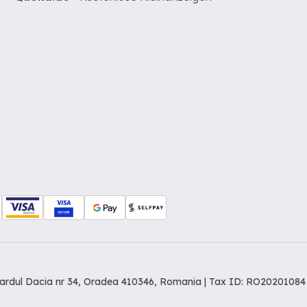
levardul Dacia nr 34, Oradea 410346, Romania | Tax ID: RO20201084