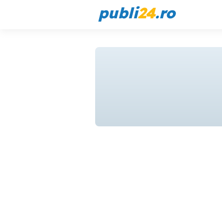
publi
24
.ro