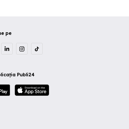
ne pe
licația Publi24