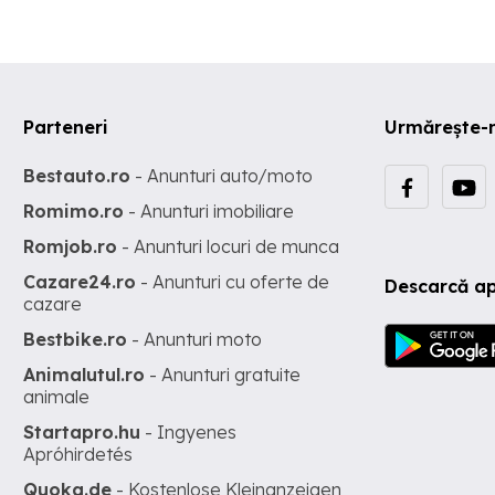
Parteneri
Urmărește-
Bestauto.ro
- Anunturi auto/moto
Romimo.ro
- Anunturi imobiliare
Romjob.ro
- Anunturi locuri de munca
Cazare24.ro
- Anunturi cu oferte de
Descarcă ap
cazare
Bestbike.ro
- Anunturi moto
Animalutul.ro
- Anunturi gratuite
animale
Startapro.hu
- Ingyenes
Apróhirdetés
Quoka.de
- Kostenlose Kleinanzeigen