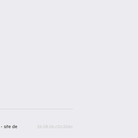
 -
site de
26.08.06.c0c206c