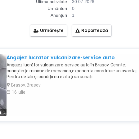
Ultima activitate
30.07.2026
Urmăritori
0
Anunțuri
1
Urmărește
Raportează
Angajez lucrator vulcanizare-service auto
Angajez lucrător vulcanizare-service auto în Brașov. Cerinte:
cunoștințe minime de mecanica,experienta constituie un avantaj.
Pentru detalii și condiții nu ezitați sa sunați.
Brasov, Brasov
16 iulie
1