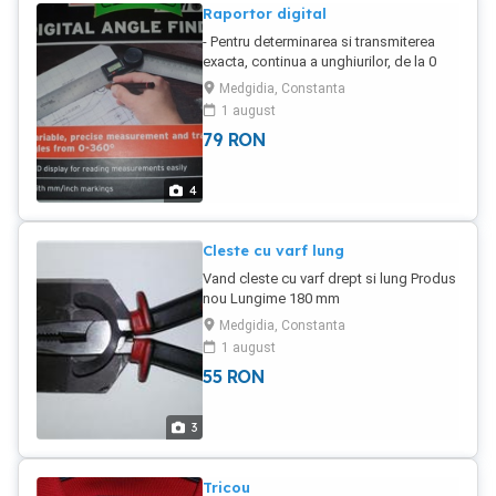
Raportor digital
- Pentru determinarea si transmiterea
exacta, continua a unghiurilor, de la 0
grade pana la 360 grade. - afisaj LCD
Medgidia, Constanta
pentru vizualizarea facila a valorilor
1 august
masurate - setarea punctului zero in
79
RON
orice pozitie - rigla cu scala in mm/ inci -
produs nou sigilat - rapotorul vine
insotit de carcasa din plastic dedicata. -
4
transportul la cumparator
Cleste cu varf lung
Vand cleste cu varf drept si lung Produs
nou Lungime 180 mm
Medgidia, Constanta
1 august
55
RON
3
Tricou