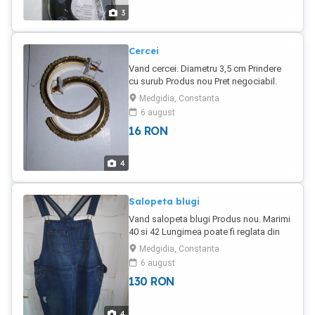
3
Cercei
Vand cercei. Diametru 3,5 cm Prindere
cu surub Produs nou Pret negociabil.
Medgidia, Constanta
6 august
16
RON
4
Salopeta blugi
Vand salopeta blugi Produs nou. Marimi
40 si 42 Lungimea poate fi reglata din
bretele. Transportul la cumparator
Medgidia, Constanta
6 august
130
RON
4