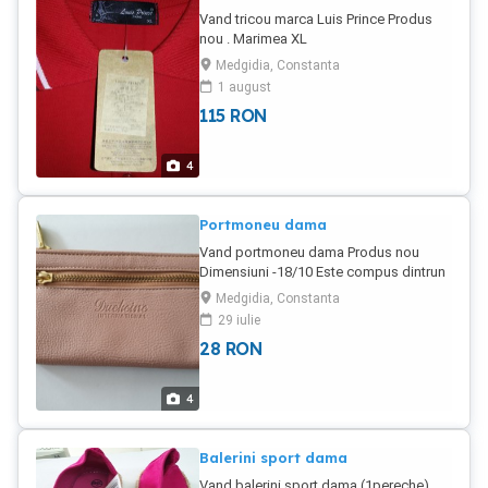
Vand tricou marca Luis Prince Produs
nou . Marimea XL
Medgidia, Constanta
1 august
115
RON
4
Portmoneu dama
Vand portmoneu dama Produs nou
Dimensiuni -18/10 Este compus dintrun
compartiment central inpartit in dou cu
Medgidia, Constanta
suport pentru 3 carduri , buzunar cu
29 iulie
fermoar si compartiment diverse.
28
RON
Exterior un simplu compartiment. Este
prevazut cu bareta transport
Transportul la cumparator
4
Balerini sport dama
Vand balerini sport dama (1pereche)