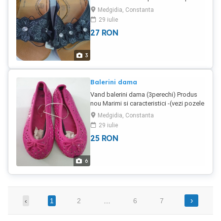
la cumparator
Medgidia, Constanta
29 iulie
27
RON
3
Balerini dama
Vand balerini dama (3perechi) Produs
nou Marimi si caracteristici -(vezi pozele
anexata) Transportul la cumparator
Medgidia, Constanta
29 iulie
25
RON
6
›
‹
1
2
…
6
7