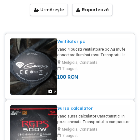
Urmărește
Raportează
Ventilator pc
Vand 4 bucati ventilatoare pc Au mufe
conectare Iluminat rosu Transportul la
cumparator
Medgidia, Constanta
7 august
100
RON
3
Sursa calculator
Vand sursa calculator Caracteristici in
poza anexata Transportul la cumparator
Medgidia, Constanta
7 august