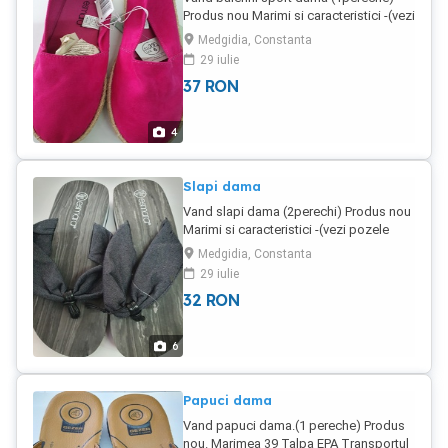
Produs nou Marimi si caracteristici -(vezi
pozele anexata) Transportul la
Medgidia, Constanta
cumparator
29 iulie
37
RON
4
Slapi dama
Vand slapi dama (2perechi) Produs nou
Marimi si caracteristici -(vezi pozele
anexata) Transportul la cumparator
Medgidia, Constanta
29 iulie
32
RON
6
Papuci dama
Vand papuci dama.(1 pereche) Produs
nou. Marimea 39 Talpa EPA Transportul