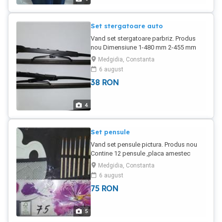
Set stergatoare auto
Vand set stergatoare parbriz. Produs
nou Dimensiune 1-480 mm 2-455 mm
Medgidia, Constanta
6 august
38
RON
4
Set pensule
Vand set pensule pictura. Produs nou
Contine 12 pensule ,placa amestec
culori , mapa !
Medgidia, Constanta
6 august
75
RON
5