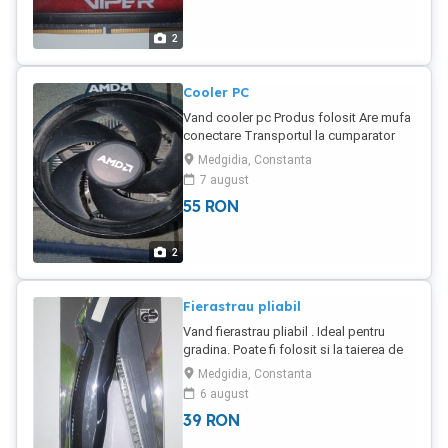
2
Cooler PC
Vand cooler pc Produs folosit Are mufa
conectare Transportul la cumparator
Medgidia, Constanta
7 august
55
RON
2
Fierastrau pliabil
Vand fierastrau pliabil . Ideal pentru
gradina. Poate fi folosit si la taierea de
gips carton sau materiale plastice.
Medgidia, Constanta
Lungimea lamei 18 cm Panza este din
6 august
otel carbon
39
RON