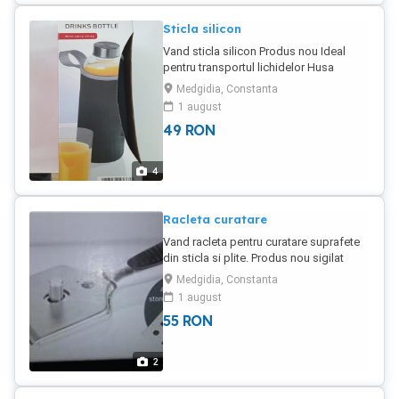
Sticla silicon
Vand sticla silicon Produs nou Ideal
pentru transportul lichidelor Husa
protectie cu inel prindere la curea.
Medgidia, Constanta
Caracteristici in poza anexata
1 august
Transportul la cumparator
49
RON
4
Racleta curatare
Vand racleta pentru curatare suprafete
din sticla si plite. Produs nou sigilat
Include 4 lame rezerva
Medgidia, Constanta
1 august
55
RON
2