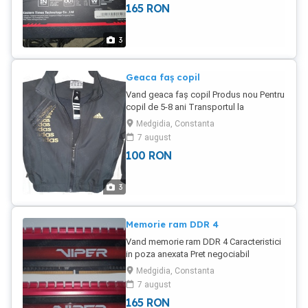
165
RON
3
Geaca faș copil
Vand geaca faș copil Produs nou Pentru
copil de 5-8 ani Transportul la
cumparator
Medgidia, Constanta
7 august
100
RON
3
Memorie ram DDR 4
Vand memorie ram DDR 4 Caracteristici
in poza anexata Pret negociabil
Transportul la cumparator
Medgidia, Constanta
7 august
165
RON