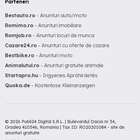
Parteneri
Bestauto.ro
- Anunturi auto/moto
Romimo.ro
- Anunturi imobiliare
Romjob.ro
- Anunturi locuri de munca
Cazare24.ro
- Anunturi cu oferte de cazare
Bestbike.ro
- Anunturi moto
Animalutul.ro
- Anunturi gratuite animale
Startapro.hu
- Ingyenes Apróhirdetés
Quoka.de
- Kostenlose Kleinanzeigen
© 2026 Publi24 Digital S.R.L. | Bulevardul Dacia nr 34,
Oradea 410346, Romania | Tax ID: RO20201084 -
site de
anunturi gratuite