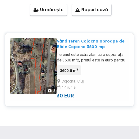
Urmărește
Raportează
Vând teren Cojocna aproape de
Băile Cojocna 3600 mp
Terenul este extravilan cu o suprafață
de 3600 m^2, pretul este in euro pentru
detalii sunati la
2
3600.0 m
Cojocna, Cluj
14 iunie
2
30
EUR