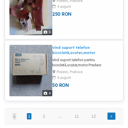
Ploiesti, Prahova
4 august
250
RON
5
vînd suport telefon
bicicletă,scuter,motor
vînd suport telefon pentru
bicicletă,scuter,motor.Predare
personală.
Ploiesti, Prahova
4 august
50
RON
4
›
‹
1
2
…
11
12