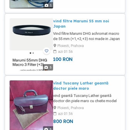
1
vind filtre Marumi 55 mm noi
Japan
Vind filtre Marumi DHG achromat macro
de 55 mm (+1,+2,+3) noi made in Japan
setul de 3buc.
Ploiesti, Prahova
azi 01:56
100
RON
5
vînd Tuscany Lather geantă
doctor piele maro
vind geantă Tuscany Lather geantă
doctor din piele maro cu cheite model
deosebit unisex stare impecabila.
Ploiesti, Prahova
azi 01:56
800
RON
5