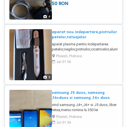
50
RON
4
aparat nou indepartare,pistruilor
petelor,tatuajelor
aparat plasma pentru indepartarea
petelor,negilor,pistruilor,cicatricelor,alunitelor,t
pleoape,ecranLCD,9 trepte,portabil,reincarcabi
Ploiesti, Prahova
lei.
azi 01:56
5
samsung J5 duos, samsung
J6+duos si samsung J4+ duos
vind samsung J4+,J6+ si J5 duos, liber
retea,meniu romina la 350 lei
bucata.Stare foarte buna de functionare
Ploiesti, Prahova
cit si estetica.
azi 01:56