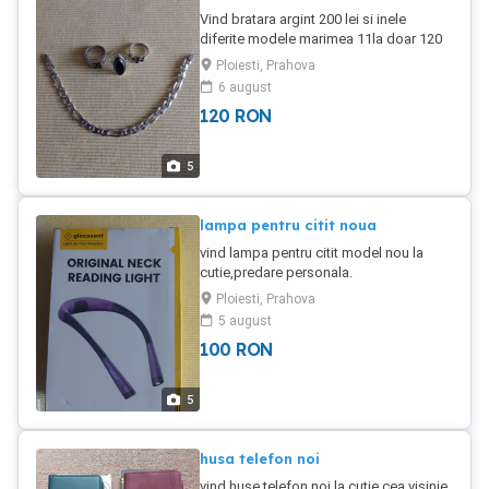
Vind bratara argint 200 lei si inele
diferite modele marimea 11la doar 120
lei bucata.
Ploiesti, Prahova
6 august
120
RON
5
lampa pentru citit noua
vind lampa pentru citit model nou la
cutie,predare personala.
Ploiesti, Prahova
5 august
100
RON
5
husa telefon noi
vind huse telefon noi la cutie cea visinie