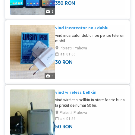
350
RON
5
vind incarcator nou dublu
vind incarcator dublu nou pentru telefon
mobil.
Ploiesti, Prahova
azi 01:56
30
RON
5
vind wireless bellkin
vind wireless bellkin in stare foarte buna
la pretul de numai 50 lei.
Ploiesti, Prahova
azi 01:56
50
RON