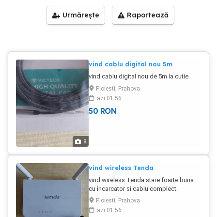
Urmărește
Raportează
vind cablu digital nou 5m
vind cablu digital nou de 5m la cutie.
Ploiesti, Prahova
azi 01:56
50
RON
3
vind wireless Tenda
vind wireless Tenda stare foarte buna
cu incarcator si cablu complect.
Ploiesti, Prahova
azi 01:56