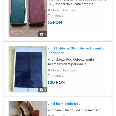
S20, la doar 35 bucata predare
personala.
Ploiesti, Prahova
4 august
35
RON
5
vind tableta IPod defecta mufă
încărcare
vind tabletă IPod defecta, mufă
încarca.Predare personală.
Ploiesti, Prahova
4 august
100
RON
5
vind ham piele nou
vind ham piele nou de culoare maro.