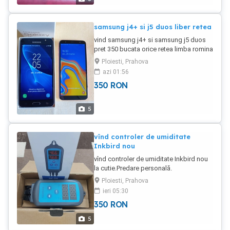
samsung j4+ si j5 duos liber retea
vind samsung j4+ si samsung j5 duos
pret 350 bucata orice retea limba romina
stare foarte buna de functionare cit si
Ploiesti, Prahova
estetica.
azi 01:56
350
RON
5
vînd controler de umiditate
Inkbird nou
vînd controler de umiditate Inkbird nou
la cutie.Predare personală.
Ploiesti, Prahova
ieri 05:30
350
RON
5