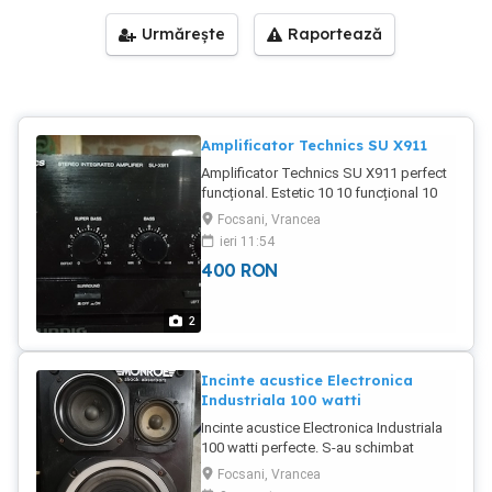
Urmărește
Raportează
Amplificator Technics SU X911
Amplificator Technics SU X911 perfect
funcțional. Estetic 10 10 funcțional 10
10. Ofer video celor interesați.
Focsani, Vrancea
ieri 11:54
400
RON
2
Incinte acustice Electronica
Industriala 100 watti
Incinte acustice Electronica Industriala
100 watti perfecte. S-au schimbat
difuzoare performante. Sunet cald
Focsani, Vrancea
specific anilor 80. S-au păstrat filtrele