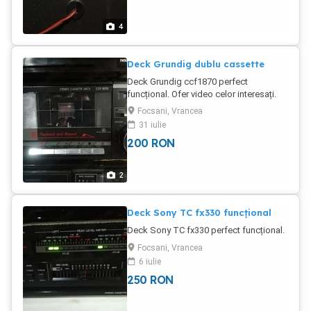
4
Deck Grundig dublu cassette
Deck Grundig ccf1870 perfect
funcțional. Ofer video celor interesați.
Focsani, Vrancea
31 iulie
200
RON
2
Deck Sony TC fx330 funcțional
Deck Sony TC fx330 perfect funcțional.
Focsani, Vrancea
6 iulie
250
RON