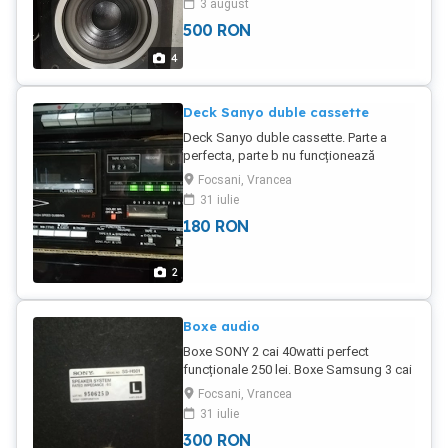
3 august
originale. Mulțumesc
500
RON
4
Deck Sanyo duble cassette
Deck Sanyo duble cassette. Parte a
perfecta, parte b nu funcționează
derulare înainte și pauza. Se vinde ca
Focsani, Vrancea
defect.
31 iulie
180
RON
2
Boxe audio
Boxe SONY 2 cai 40watti perfect
funcționale 250 lei. Boxe Samsung 3 cai
40watti perfecte estetic și funcțional
Focsani, Vrancea
250
31 iulie
300
RON