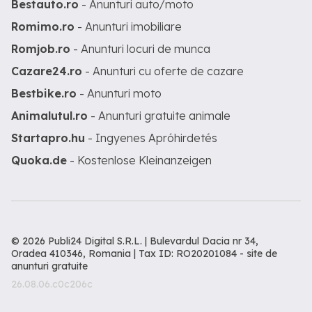
Bestauto.ro
- Anunturi auto/moto
Romimo.ro
- Anunturi imobiliare
Romjob.ro
- Anunturi locuri de munca
Cazare24.ro
- Anunturi cu oferte de cazare
Bestbike.ro
- Anunturi moto
Animalutul.ro
- Anunturi gratuite animale
Startapro.hu
- Ingyenes Apróhirdetés
Quoka.de
- Kostenlose Kleinanzeigen
© 2026 Publi24 Digital S.R.L. | Bulevardul Dacia nr 34,
Oradea 410346, Romania | Tax ID: RO20201084 -
site de
anunturi gratuite
26.08.06.c0c206c