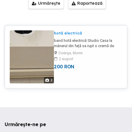
Urmărește
Raportează
hotă electrică
band hotă electrică Studio Casa la
mânerul din față sa rupt o cremă de
plastic în rest este in stare de
Cioarga, Mures
funcționare. Mai multe detalii la telefon
2 august
200
RON
2
Urmărește-ne pe