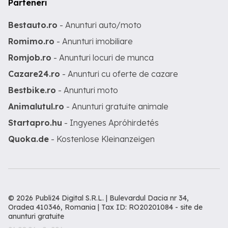
Parteneri
Bestauto.ro
- Anunturi auto/moto
Romimo.ro
- Anunturi imobiliare
Romjob.ro
- Anunturi locuri de munca
Cazare24.ro
- Anunturi cu oferte de cazare
Bestbike.ro
- Anunturi moto
Animalutul.ro
- Anunturi gratuite animale
Startapro.hu
- Ingyenes Apróhirdetés
Quoka.de
- Kostenlose Kleinanzeigen
© 2026 Publi24 Digital S.R.L. | Bulevardul Dacia nr 34,
Oradea 410346, Romania | Tax ID: RO20201084 -
site de
anunturi gratuite