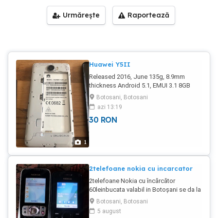
Urmărește
Raportează
Huawei Y5II
Released 2016, June 135g, 8.9mm
thickness Android 5.1, EMUI 3.1 8GB
storage, microSDHC hits 117 Become a
Botosani, Botosani
fan 5.0" 720x1280 pixels 8MP 720p 1GB
azi 13:19
RAM MT6735P 2200mAh pret 30 lei
30
RON
botosani nu se dechide
1
2telefoane nokia cu incarcator
2telefoane Nokia cu încărcător
60leinbucata valabil in Botoșani se da la
schimb
Botosani, Botosani
5 august