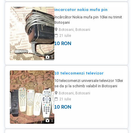
incarcator nokia mufa pin
încărcător Nokia mufa pin 10lei nu trimit
Botoșani
Botosani, Botosani
21 iulie
10
RON
1
10 telecomenzi televizor
10 telecomenzi universale televizor 10lei
se da și la schimb valabil in Botoșani
Botosani, Botosani
21 iulie
10
RON
1