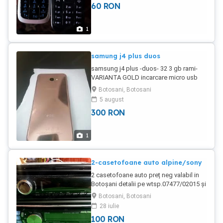
60
RON
1
samung j4 plus duos
samsung j4 plus -duos- 32 3 gb rami-
VARIANTA GOLD incarcare micro usb
defecte urme de uzura incarcator husa -
Botosani, Botosani
wtsp pret 300 lei negociabil NU SE
5 august
TRIMITE IN TARA
300
RON
1
2-casetofoane auto alpine/sony
2 casetofoane auto preț neg valabil in
Botoșani detalii pe wtsp.07477/02015 și
în poze se da și la schimb cu telefoane
Botosani, Botosani
/laptopuri/monitoare nu se trimite în tara
28 iulie
100
RON