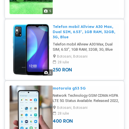
5
Telefon mobil Allview A30 Max,
Dual SIM, 6.53", 1GB RAM, 32GB,
3G, Blue
Telefon mobil Allview A30 Max, Dual
SIM, 6.53", 1GB RAM, 32GB, 3G, Blue
BOTOSANI -
Botosani, Botosani
28 iulie
250
RON
1
motorola g53 5G
Network Technology GSM CDMA HSPA
LTE 5G Status Available. Released 2022,
December 15 Body Dimensions 162.7 x
Botosani, Botosani
74.7 x 8.2 mm (6.41 x 2.94 x 0.32 in)
28 iulie
Weight 183 g (6.46 oz) Build Glass front,
400
RON
plastic back, plastic frame SIM Nano-
SIM + eSIM Nano-SIM + Nano-SIM