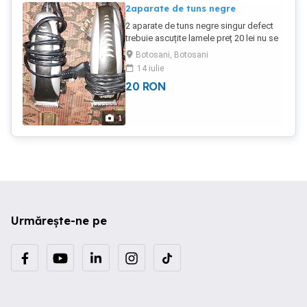
2aparate de tuns negre
2 aparate de tuns negre singur defect
trebuie ascuțite lamele preț 20 lei nu se
trimite în tara -WTSP
Botosani, Botosani
14 iulie
20
RON
1
Urmărește-ne pe