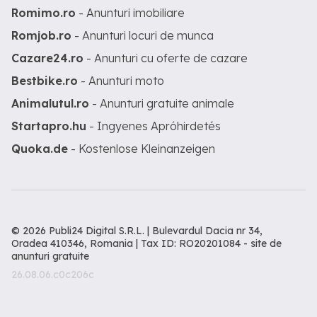
Romimo.ro
- Anunturi imobiliare
cu capacități și specificații diferite (de la
12 t h până la 200 t h). AG Farms Group
Romjob.ro
- Anunturi locuri de munca
Sp. z o.o. invită distribuitori și
reprezentanți comerciali din întreaga
Cazare24.ro
- Anunturi cu oferte de cazare
Europă la colaborare în condiții
avantajoase.
Bestbike.ro
- Anunturi moto
Animalutul.ro
- Anunturi gratuite animale
Startapro.hu
- Ingyenes Apróhirdetés
Quoka.de
- Kostenlose Kleinanzeigen
© 2026 Publi24 Digital S.R.L. | Bulevardul Dacia nr 34,
Oradea 410346, Romania | Tax ID: RO20201084 -
site de
anunturi gratuite
26.08.06.c0c206c