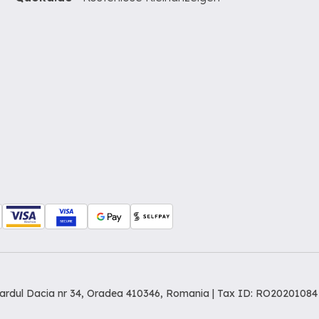
levardul Dacia nr 34, Oradea 410346, Romania | Tax ID: RO20201084