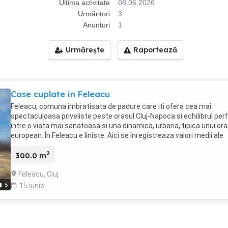
Ultima activitate
08.06.2026
Urmăritori
3
Anunțuri
1
Urmărește
Raportează
Case cuplate in Feleacu
Feleacu, comuna imbratisata de padure care iti ofera cea mai
spectaculoasa priveliste peste orasul Cluj-Napoca si echilibrul per
intre o viata mai sanatoasa si una dinamica, urbana, tipica unui or
european. În Feleacu e liniste. Aici se înregistreaza valori medii ale
zgomotului cu pâna la 90% mai scazute decât cele înregistrate în
2
centrul Clujului. În Feleacu aerul este de foarte buna calitate. Respir
300.0 m
aer curat, de munte. Concentratiile de CO2, SO2, No2, CO, Cd sunt 
Feleacu, Cluj
sub nivelul celor din celelalte cartiere. Locatia este la o distanta de
minute (6,5 km) fata de centru, accesul facandu-se prin Calea Turz
5
15 iunie
iar inspre Manastur prin Eugen Ionesco. Strada de acces este
asfaltata si iluminata. Casele cuplate beneficiaza de un teren in
suprafata de 733 mp, dispune de 2 locuri de parcare. de suprafete
vitrate generoase ce asigura o lumina naturala placuta, in armonie