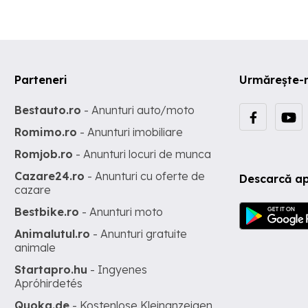
natura, conturand ambientul cald si primitor, precum si de 2balcoa
etaj cu orientare sudica, si doua in partea de jos a casei-fatada nor
cea mai mare, perfecta pentru un grill cu prietenii sau de relaxare
impreuna cu membrii familiei). Casa este structurata P+E+M,ava
urmatoarea compartimentare: Parter: Living cu iesire directa, la niv
cu solul, pe terasa.. Baie Bucatarie Camara Hol Etaj: 3 Dormitoare (
Parteneri
Urmărește-
balcon si dressing) Baie Hol Mansarda e open space si poate fi
amenajata dupa bunul plac.
Bestauto.ro
- Anunturi auto/moto
Romimo.ro
- Anunturi imobiliare
Romjob.ro
- Anunturi locuri de munca
Cazare24.ro
- Anunturi cu oferte de
Descarcă ap
cazare
Bestbike.ro
- Anunturi moto
Animalutul.ro
- Anunturi gratuite
animale
Startapro.hu
- Ingyenes
Apróhirdetés
Quoka.de
- Kostenlose Kleinanzeigen