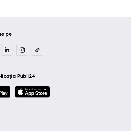
ne la
d-(
nd
el
1 cu
ne pe
licația Publi24