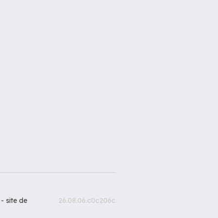
 -
site de
26.08.06.c0c206c