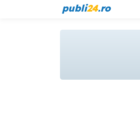
publi
24
.ro