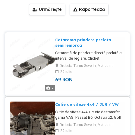
Urmărește
Raportează
Catarama prindere prelata
semiremorca
Cataramă de prindere directă prelată cu
interval de reglare. Clichet
pretensionare, tensionare directă pentru
Drobeta-Turnu Severin, Mehedinti
prelată semiremorcă
29 iulie
69
RON
2
Cutie de viteze 4x4 / JLR / VW
Cutie de viteze 4x4 + cutie de transfer,
gama VAG, Passat B6, Octavia x2, Golf
5, etc Cod JLR / BMP, BMM
Drobeta-Turnu Severin, Mehedinti
29 iulie