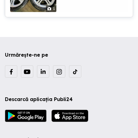
America (Boulevard), echivalentul
1
modelului european Intruder, Volusia
Dotări și detalii suplimentare: Parbriz,
proiectoare, crash bar, genți laterale
(coburi), spătar pasager, sissy bar.
Uleiuri și filtre schimbate recent.
Întreținută obsesiv, fără defecte
mecanice. Ideal și pentru începători
datorită centrului de greutate coborât
Urmărește-ne pe
Descarcă aplicația Publi24