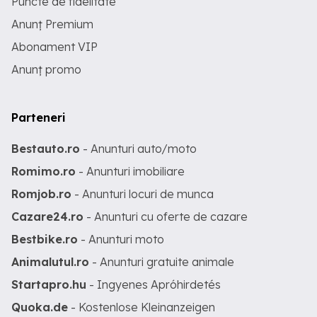
Puncte de fidelitate
Anunț Premium
Abonament VIP
Anunț promo
Parteneri
Bestauto.ro
- Anunturi auto/moto
Romimo.ro
- Anunturi imobiliare
Romjob.ro
- Anunturi locuri de munca
Cazare24.ro
- Anunturi cu oferte de cazare
Bestbike.ro
- Anunturi moto
Animalutul.ro
- Anunturi gratuite animale
Startapro.hu
- Ingyenes Apróhirdetés
Quoka.de
- Kostenlose Kleinanzeigen