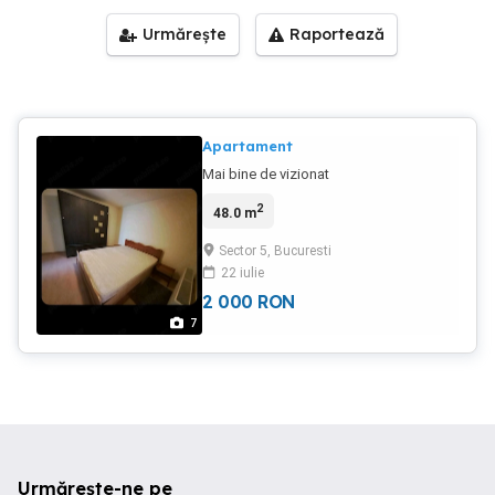
Urmărește
Raportează
Apartament
Mai bine de vizionat
2
48.0 m
Sector 5, Bucuresti
22 iulie
2 000
RON
7
Urmărește-ne pe