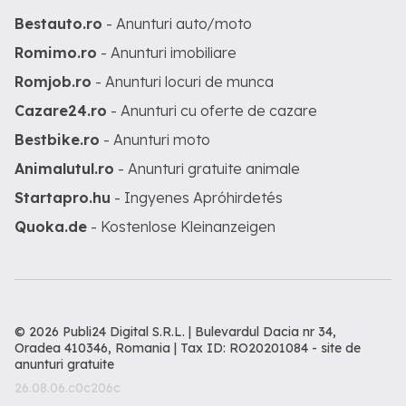
Bestauto.ro
- Anunturi auto/moto
Romimo.ro
- Anunturi imobiliare
Romjob.ro
- Anunturi locuri de munca
Cazare24.ro
- Anunturi cu oferte de cazare
Bestbike.ro
- Anunturi moto
Animalutul.ro
- Anunturi gratuite animale
Startapro.hu
- Ingyenes Apróhirdetés
Quoka.de
- Kostenlose Kleinanzeigen
© 2026 Publi24 Digital S.R.L. | Bulevardul Dacia nr 34,
Oradea 410346, Romania | Tax ID: RO20201084 -
site de
anunturi gratuite
26.08.06.c0c206c