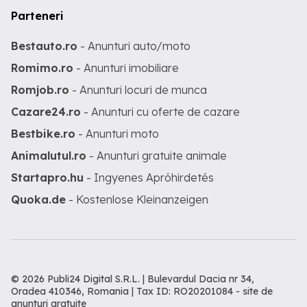
Parteneri
Bestauto.ro
- Anunturi auto/moto
Romimo.ro
- Anunturi imobiliare
Romjob.ro
- Anunturi locuri de munca
Cazare24.ro
- Anunturi cu oferte de cazare
Bestbike.ro
- Anunturi moto
Animalutul.ro
- Anunturi gratuite animale
Startapro.hu
- Ingyenes Apróhirdetés
Quoka.de
- Kostenlose Kleinanzeigen
© 2026 Publi24 Digital S.R.L. | Bulevardul Dacia nr 34,
Oradea 410346, Romania | Tax ID: RO20201084 -
site de
anunturi gratuite