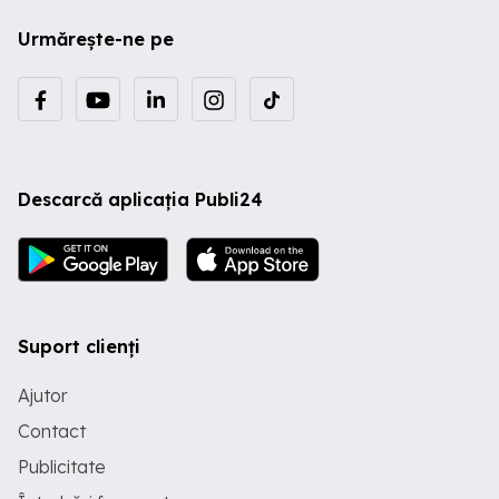
pitorească, perfectă pentru recreere,
Urmărește-ne pe
investiție agricolă sau construcția unei
mici case de vacanță. Localizare:
comuna Ramna, jud. Caraș-Severin Preț:
1 euro mp. Contact:
Descarcă aplicația Publi24
Suport clienți
Ajutor
Contact
Publicitate