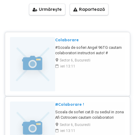
Urmărește
Raportează
Colaborare
#Scoala de soferi Angel 96TG cautam
colaboratori instructori auto! #
Sector 6, Bucuresti
ieri 13:11
#Colaborare !
Scoala de soferi cat.B cu sediul in zona
Afi Cotroceni cautam colaboratori
instructori auto . Dorim seriozitate si
Sector 6, Bucuresti
colaborare pe termen lung .
ieri 13:11