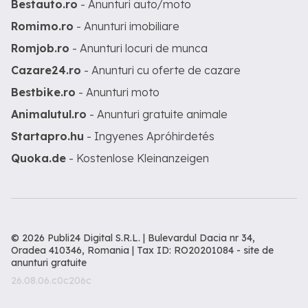
Bestauto.ro
- Anunturi auto/moto
Romimo.ro
- Anunturi imobiliare
Romjob.ro
- Anunturi locuri de munca
Cazare24.ro
- Anunturi cu oferte de cazare
Bestbike.ro
- Anunturi moto
Animalutul.ro
- Anunturi gratuite animale
Startapro.hu
- Ingyenes Apróhirdetés
Quoka.de
- Kostenlose Kleinanzeigen
© 2026 Publi24 Digital S.R.L. | Bulevardul Dacia nr 34,
Oradea 410346, Romania | Tax ID: RO20201084 -
site de
anunturi gratuite
26.08.06.c0c206c