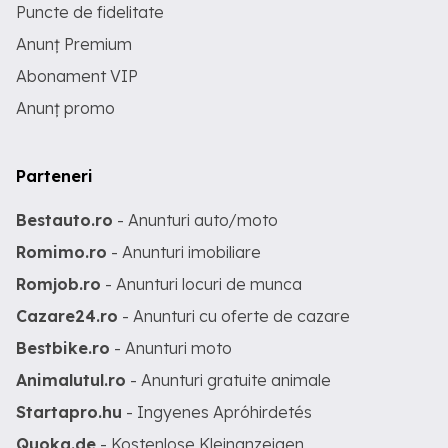
Puncte de fidelitate
Anunț Premium
Abonament VIP
Anunț promo
Parteneri
Bestauto.ro
- Anunturi auto/moto
Romimo.ro
- Anunturi imobiliare
Romjob.ro
- Anunturi locuri de munca
Cazare24.ro
- Anunturi cu oferte de cazare
Bestbike.ro
- Anunturi moto
Animalutul.ro
- Anunturi gratuite animale
Startapro.hu
- Ingyenes Apróhirdetés
Quoka.de
- Kostenlose Kleinanzeigen