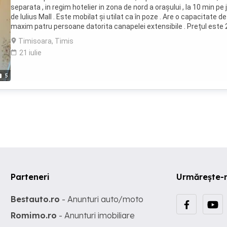
separata , in regim hotelier in zona de nord a orașului , la 10 min pe 
de Iulius Mall . Este mobilat și utilat ca în poze . Are o capacitate de
maxim patru persoane datorita canapelei extensibile . Prețul este
lei pe noapte. Perioada de închiriere : minim doua nopti
Timisoara, Timis
21 iulie
5
Parteneri
Urmărește-
Bestauto.ro
- Anunturi auto/moto
Romimo.ro
- Anunturi imobiliare