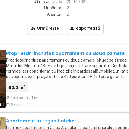
Ultima activitate
23.07.2026
Urmăritori
2
Anunțuri
2
Urmărește
Raportează
Proprietar ,inchiriez apartament cu doua camere
Proprietar,închiriez apartament cu doua camere ,situat pe strada
Martir Ion Miron ,nr43 . Este la parter,cu intrare separata . Centrala
termica ,aer condiționat,cu încălzire în pardoseală ,mobilat, utilat
se vede in poze . prețul este de 450 euro luna + 450 euro garanție
2
50.0 m
Timisoara, Timis
23 iulie
4
Apartament in regim hotelier
Închiriez apartament in Calea Aradului , la parterul unui bloc nou ,in