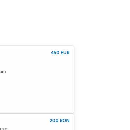
450
EUR
 cum
200
RON
trare