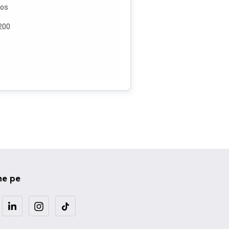
jos
 200
ne pe