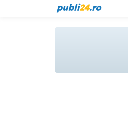
publi
24
.ro