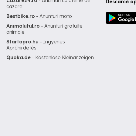
Cazare24.ro
- Anunturi cu oferte de
Descarcă ap
cazare
Bestbike.ro
- Anunturi moto
Animalutul.ro
- Anunturi gratuite
animale
Startapro.hu
- Ingyenes
Apróhirdetés
Quoka.de
- Kostenlose Kleinanzeigen