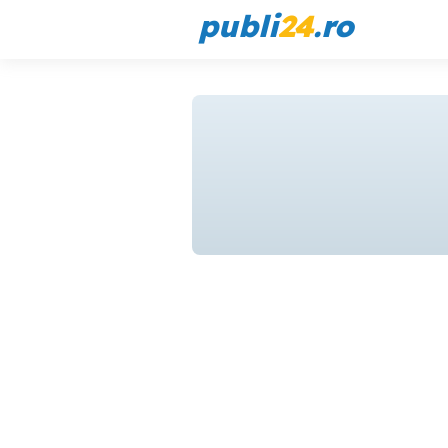
publi
24
.ro