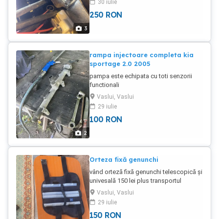
30 iulie
250
RON
3
rampa injectoare completa kia
sportage 2.0 2005
pampa este echipata cu toti senzorii
functionali
Vaslui, Vaslui
29 iulie
100
RON
2
Orteza fixă genunchi
vând orteză fixă genunchi telescopică și
univesală 150 lei plus transportul
Vaslui, Vaslui
29 iulie
150
RON