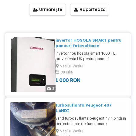
Urmărește
Raportează
invertor HOSOLA SMART pentru
panouri fotovoltaice
invertor nou hosola smart 1600 TL
provenienta UK pentru panouri
fotovoltaice 1500 lei relatii la telefon
Vaslui, Vaslui
30 iulie
1 000
RON
3
turbosuflanta Peugeot 407
1.6HDI
vand turbosuflanta peugeot 47 1.6 hdi in
perfecta state de functionare
cod9657571880 de109 cai la pret de
Vaslui, Vaslui
380 lei0sapte5patru3zeci22 patru5