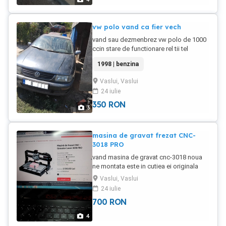
vw polo vand ca fier vech
vand sau dezmenbrez vw polo de 1000
ccin stare de functionare rel tii tel
osapte 5patru 30 douazecisidoi 45
1998 | benzina
motorul esteAER si este defect duar
blocul motoe restul pieselor sunu ok
Vaslui, Vaslui
inclusiv elementele de caroserie
24 iulie
350
RON
3
masina de gravat frezat CNC-
3018 PRO
vand masina de gravat cnc-3018 noua
ne montata este in cutiea ei originala
provenienta UK
Vaslui, Vaslui
24 iulie
700
RON
4