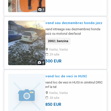
3
vand sau dezmembrez honda jazz
vand intreaga sau dezmembrez honda
jazz cu motorul desfacut
2002 | benzina
Vaslui, Vaslui
29 iulie
300
EUR
4
vand loc de veci in HUSI
vand loc de veci in HUSI in cimitirul DRIC
inf la tel
Vaslui, Vaslui
28 iulie
850
EUR