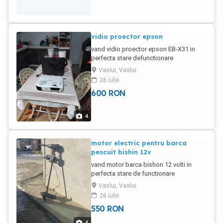
vidio proector epson
vand vidio proector epson EB-X31 in
perfecta stare defunctionare
provenienta UK.
Vaslui, Vaslui
26 iulie
600
RON
4
motor electric pentru barca
pescuit bishin 12v
vand motor barca bishon 12 volti in
perfecta stare de functionare
zero7cinci43zeci22patruzecisi5
Vaslui, Vaslui
informatie
26 iulie
550
RON
4