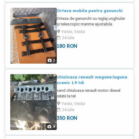
Orteza mobila pentru genunchi
Orteza de genunchi cu reglaj unghiular
și telescopic marime ajustabila
universalâ. noă costa 500 lei eu cer pe ia
Vaslui, Vaslui
180 lei și
24 iulie
transportul.0șapte5patru2nouă9zero8și
180
RON
unu
2
chiuloasa renault megane.laguna
scenic 1.9 tdi
vand chiuloasa renault motor diesel
relatii la tel
Vaslui, Vaslui
24 iulie
350
RON
4