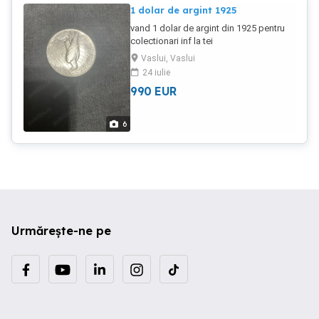
1 dolar de argint 1925
vand 1 dolar de argint din 1925 pentru
colectionari inf la tei
0sapte5patru3zero2doi4cinci si vb
Vaslui, Vaslui
24 iulie
990
EUR
6
Urmărește-ne pe