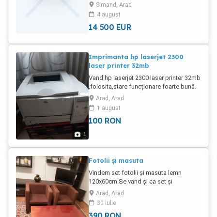
Simand, Arad
4 august
14 500
EUR
Imprimanta hp laserjet 2300
laser printer 32mb
Vand hp laserjet 2300 laser printer 32mb
,folosita,stare funcționare foarte bună.
Ridicare din Arad.
Arad, Arad
1 august
100
RON
1
Fotolii și masuta
Vindem set fotolii și masuta lemn
120x60cm.Se vand și ca set și
separat.Ridicare de la adresa din Arad.
Arad, Arad
30 iulie
390
RON