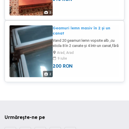
2
Geamuri lemn masiv în 2 și un
canat
Vand 20 geamuri lemn vopsite alb ,cu
sticla 8 în 2 canate și 4 într-un canat,fără
toc,dimensiune interioara geam
Arad, Arad
1.40x0.55 m folosite,stare foarte.buna.
9 iulie
200
RON
2
Urmărește-ne pe