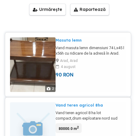
Urmărește
Raportează
Masuta lemn
Vand masuta lemn dimensiuni 74 Lx45 l
x56h cu ridicare de la adresă în Arad.
Arad, Arad
4 august
90
RON
2
Vand teren agricol 8ha
Vand teren agricol 8 ha lot
compact,drum exploatare nord sud
,Simand ,preț 14500 ha negociabil.
2
80000.0 m