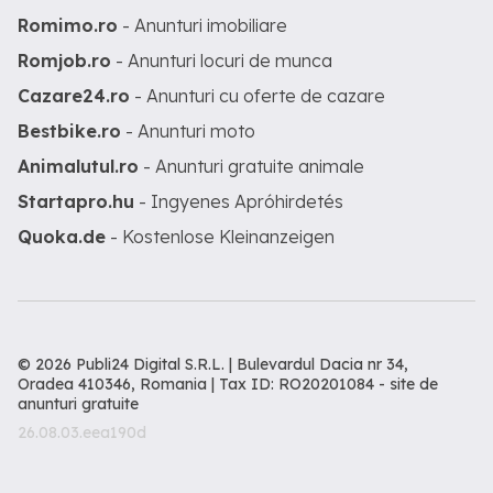
Romimo.ro
- Anunturi imobiliare
Romjob.ro
- Anunturi locuri de munca
Cazare24.ro
- Anunturi cu oferte de cazare
Bestbike.ro
- Anunturi moto
Animalutul.ro
- Anunturi gratuite animale
Startapro.hu
- Ingyenes Apróhirdetés
Quoka.de
- Kostenlose Kleinanzeigen
© 2026 Publi24 Digital S.R.L. | Bulevardul Dacia nr 34,
Oradea 410346, Romania | Tax ID: RO20201084 -
site de
anunturi gratuite
26.08.03.eea190d